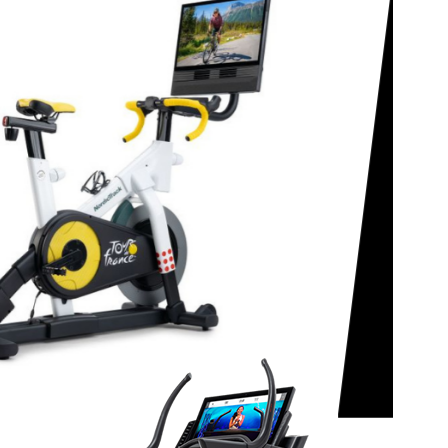
í cyklotrenažér
ack Tour de
reálná jízda přímo
oma
ík, i když jste doma v obýváku? S
cTrack Tour de France si užijete realistickou
ne do tréninku a motivuje k lepším výkonům. Ať