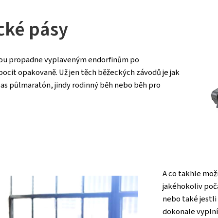
cké pásy
ednou propadne vyplaveným endorfinům po
ocit opakovaně. Už jen těch běžeckých závodů je jak
zas půlmaratón, jindy rodinný běh nebo běh pro
A co takhle mož
jakéhokoliv poč
nebo také jestl
dokonale vyplní