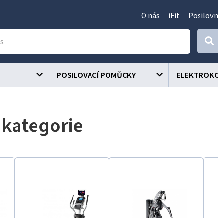
O nás
iFit
Posilovn
POSILOVACÍ POMŮCKY
ELEKTROK
 kategorie