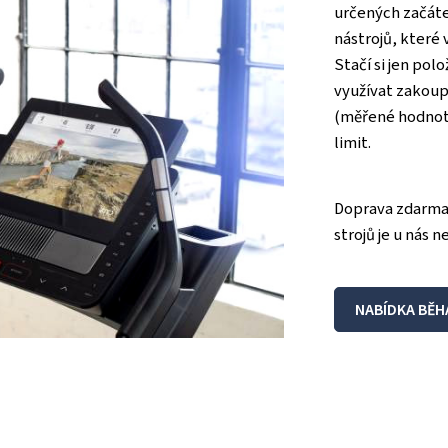
určených začáte
nástrojů, které 
Stačí si jen pol
využívat zakoup
(měřené hodnoty
limit.
Doprava zdarma 
strojů je u nás
NABÍDKA BĚH