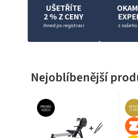
UŠETŘÍTE
OKAM
2 % Z CENY
EXPE
ihned po registraci
z našeho
Nejoblíbenější prod
PROMO
VIDEO