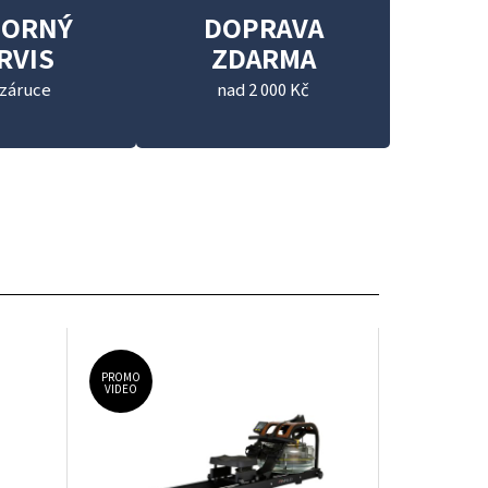
BORNÝ
DOPRAVA
RVIS
ZDARMA
 záruce
nad 2 000 Kč
PROMO
VIDEO