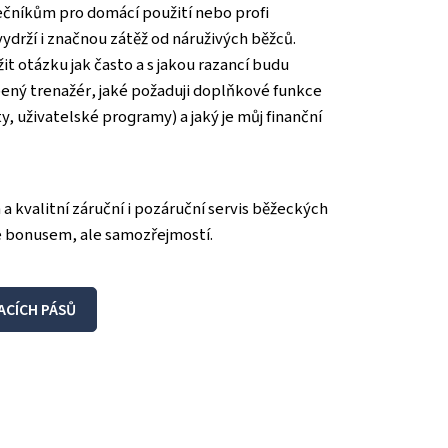
čníkům pro domácí použití nebo profi
vydrží i značnou zátěž od náruživých běžců.
ožit otázku jak často a s jakou razancí budu
ený trenažér, jaké požaduji doplňkové funkce
, uživatelské programy) a jaký je můj finanční
a kvalitní záruční i pozáruční servis běžeckých
 ne bonusem, ale samozřejmostí.
ACÍCH PÁSŮ