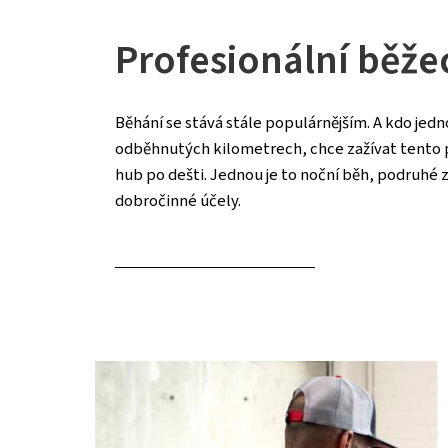
Profesionální běže
Běhání se stává stále populárnějším. A kdo j
odběhnutých kilometrech, chce zažívat tento p
hub po dešti. Jednou je to noční běh, podruhé 
dobročinné účely.