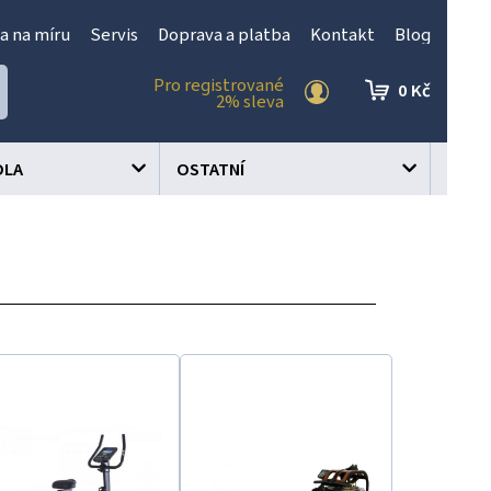
a na míru
Servis
Doprava a platba
Kontakt
Blog
Pro registrované
0 Kč
2% sleva
OLA
OSTATNÍ