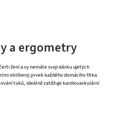
dy a ergometry
u čerti žení a vy nemáte svoji dávku ujetých
velmi oblíbený prvek každého domácího fitka.
vání tuků, ideálně zatěžuje kardiovaskulární