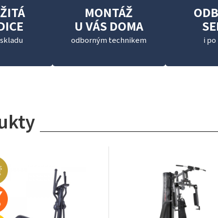
ŽITÁ
MONTÁŽ
OD
DICE
U VÁS DOMA
SE
 skladu
odborným technikem
i po
ukty