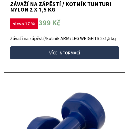
ZÁVAŽÍ NA ZÁPĚSTÍ / KOTNÍK TUNTURI
NYLON 2 X 1,5 KG
399 Kč
sleva 17 %
Závaží na zápěstí/kotník ARM/LEG WEIGHTS 2x1,5kg
VÍCE INFORMACÍ