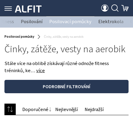
fitness
Posilování
Posilovací pomůcky
Elektrokola
O
Posilovací pomůcky
Činky, zátěže, vesty na aerobik
Činky, zátěže, vesty na aerobik
Stále více na oblibě získávají různé odnože fitness
tréninků, ke…
více
PODROBNÉ FILTROVÁNÍ
Doporučené
Nejlevnější
Nejdražší