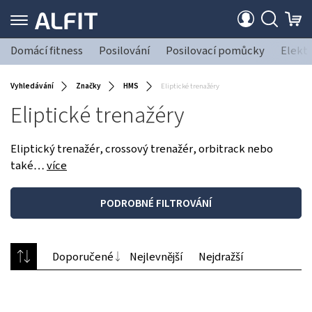
Domácí fitness
Posilování
Posilovací pomůcky
Elekt
Vyhledávání
Značky
HMS
Eliptické trenažéry
Eliptické trenažéry
Eliptický trenažér, crossový trenažér, orbitrack nebo
také…
více
PODROBNÉ FILTROVÁNÍ
Doporučené
Nejlevnější
Nejdražší