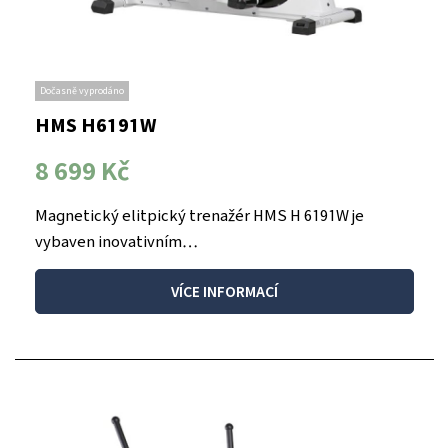
Dočasně vyprodáno
HMS H6191W
8 699 Kč
Magnetický elitpický trenažér HMS H 6191W je
vybaven inovativním…
VÍCE INFORMACÍ