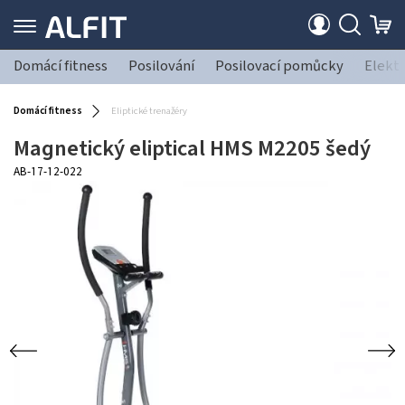
Domácí fitness
Posilování
Posilovací pomůcky
Elekt
Domácí fitness
Eliptické trenažéry
Magnetický eliptical HMS M2205 šedý
AB-17-12-022