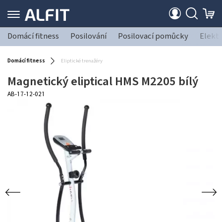
Domácí fitness
Posilování
Posilovací pomůcky
Elekt
Domácí fitness
Eliptické trenažéry
Magnetický eliptical HMS M2205 bílý
AB-17-12-021