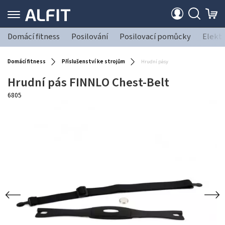
Domácí fitness
Posilování
Posilovací pomůcky
Elekt
Domácí fitness
Příslušenství ke strojům
Hrudní pásy
Hrudní pás FINNLO Chest-Belt
6805