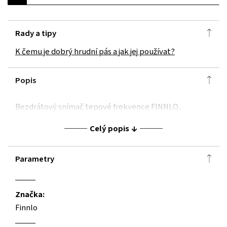
Rady a tipy
K čemu je dobrý hrudní pás a jak jej používat?
Popis
Bezdrátový snímač tepové frekvence FINNLO.
Celý popis
Parametry
Značka:
Finnlo