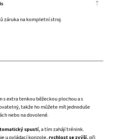
is
ů záruka na kompletní stroj.
žen s extra tenkou běžeckou plochou a s
lovatelný, takže ho můžete mít jednoduše
nách nebo na dovolené.
tomatický spustí
, a tím zahájí trénink.
je u ovládací konzole,
rychlost se zvýší
, při