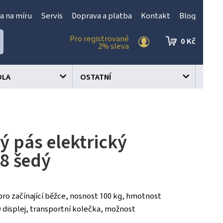
a na míru
Servis
Doprava a platba
Kontakt
Blog
Pro registrované
0 Kč
2% sleva
OLA
OSTATNÍ
ý pás elektrický
8 šedý
pro začínající běžce, nosnost 100 kg, hmotnost
D displej, transportní kolečka, možnost