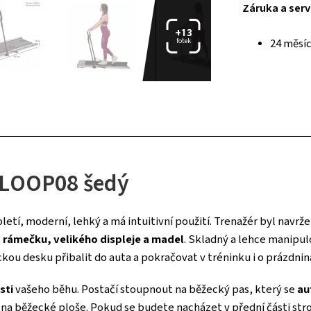
Záruka a serv
+13
fotek
24 měsíc
ý LOOP08 šedý
letí, moderní, lehký a má intuitivní použití. Trenažér byl navr
 rámečku, velikého displeje a madel
. Skladný a lehce manipu
kou desku přibalit do auta a pokračovat v tréninku i o prázdni
sti
vašeho běhu. Postačí stoupnout na běžecký pas, který se
au
 na běžecké ploše. Pokud se budete nacházet v přední části stro