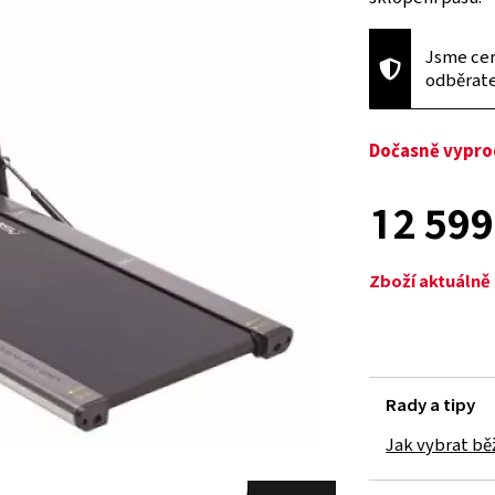
Jsme cer
odběrat
Dočasně vypr
12 599
Zboží aktuáln
Rady a tipy
Jak vybrat bě