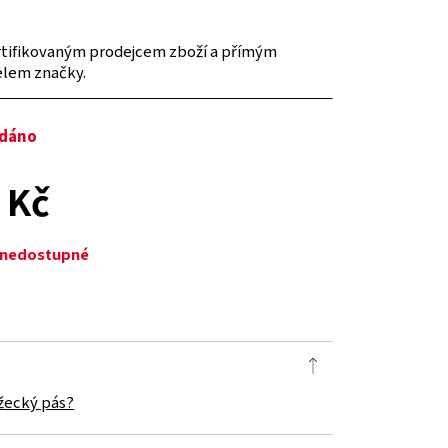
tifikovaným prodejcem zboží a přímým
elem značky.
odáno
 Kč
ě nedostupné
žecký pás?