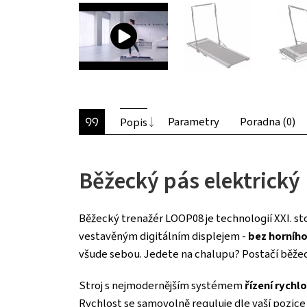
Parametry
Poradna (0)
Popis
Běžecký pás elektrick
Běžecký trenažér LOOP08 je technologií XXI. sto
vestavěným digitálním displejem -
bez horního
všude sebou. Jedete na chalupu? Postačí běžec
Stroj s nejmodernějším systémem
řízení rychlo
Rychlost se samovolně reguluje dle vaší pozice