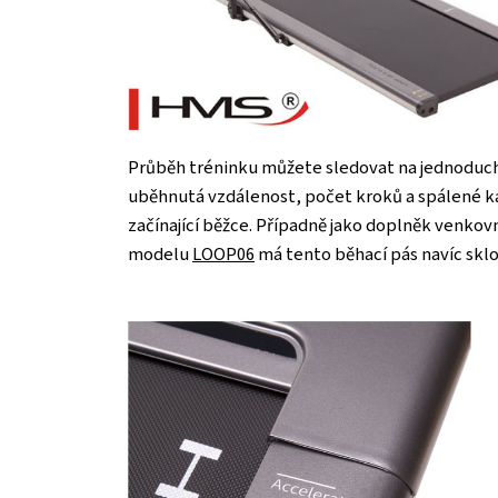
Průběh tréninku můžete sledovat na jednodu
uběhnutá vzdálenost, počet kroků a spálené k
začínající běžce. Případně jako doplněk venkov
modelu
LOOP06
má tento běhací pás navíc skl