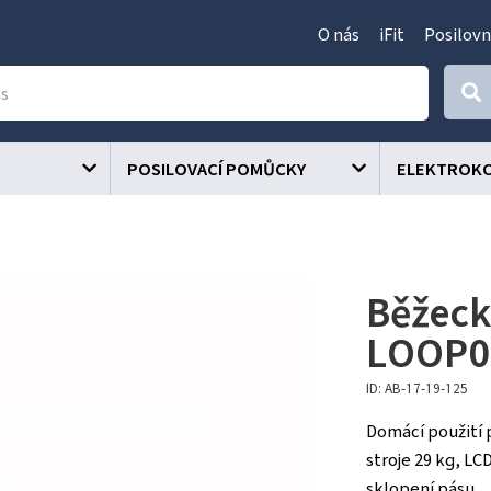
O nás
iFit
Posilovn
POSILOVACÍ POMŮCKY
ELEKTROK
Běžeck
LOOP0
ID: AB-17-19-125
Domácí použití 
stroje 29 kg, LC
sklopení pásu.