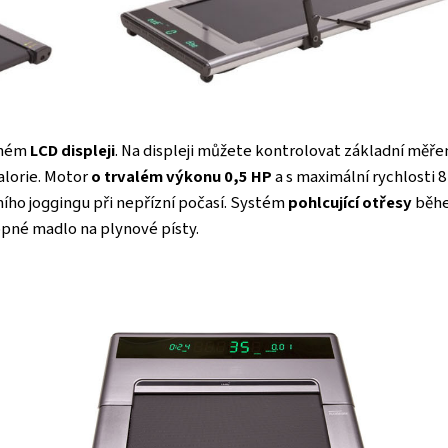
chém
LCD displeji
. Na displeji můžete kontrolovat základní měře
alorie. Motor
o trvalém výkonu 0,5 HP
a s maximální rychlosti
ního joggingu při nepřízní počasí. Systém
pohlcující otřesy
běhe
opné madlo na plynové písty.