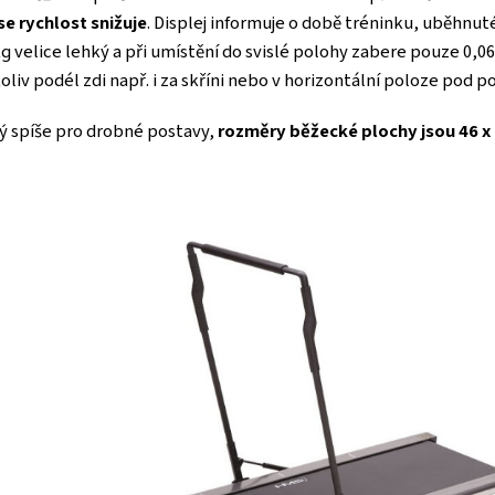
se rychlost snižuje
. Displej informuje o době tréninku, uběhnut
kg velice lehký a při umístění do svislé polohy zabere pouze 0,
liv podél zdi např. i za skříni nebo v horizontální poloze pod p
ný spíše pro drobné postavy,
rozměry běžecké plochy jsou 46 x