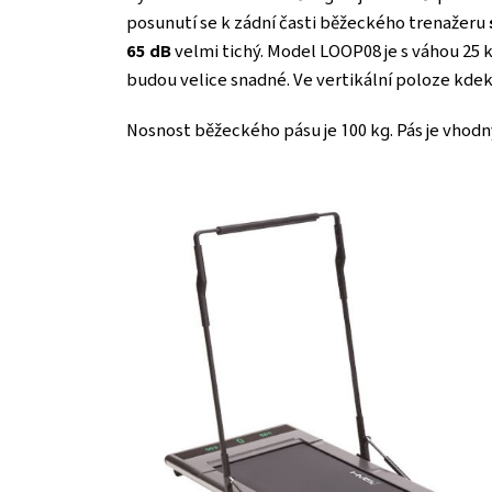
posunutí se k zádní časti běžeckého trenažeru
65 dB
velmi tichý. Model LOOP08 je s váhou 25 
budou velice snadné. Ve vertikální poloze kdeko
Nosnost běžeckého pásu je 100 kg. Pás je vhod