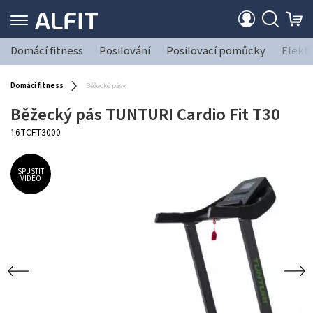
Domácí fitness
Posilování
Posilovací pomůcky
Elekt
Domácí fitness
Běžecké pásy
Běžecký pás TUNTURI Cardio Fit T30
16TCFT3000
SPUSTIT
VIDEO