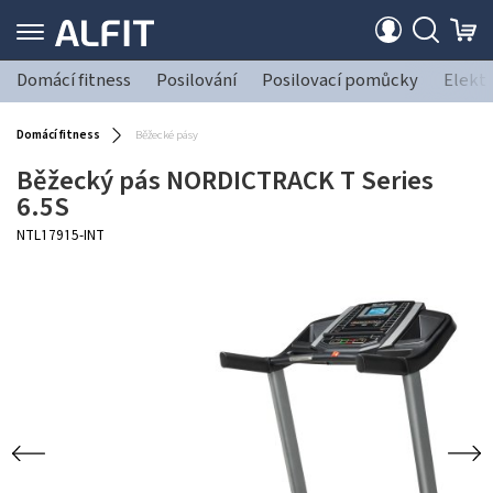
Domácí fitness
Posilování
Posilovací pomůcky
Elekt
Domácí fitness
Běžecké pásy
Běžecký pás NORDICTRACK T Series
6.5S
NTL17915-INT