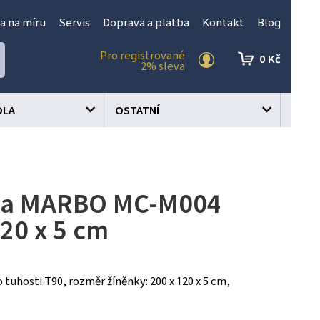
a na míru
Servis
Doprava a platba
Kontakt
Blog
Pro registrované
0 Kč
2% sleva
OLA
OSTATNÍ
ka MARBO MC-M004
120 x 5 cm
 tuhosti T90, rozměr žíněnky: 200 x 120 x 5 cm,
.