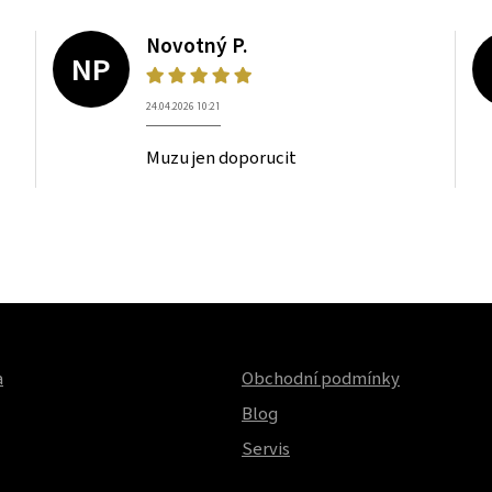
Novotný P.
NP
24.04.2026 10:21
Muzu jen doporucit
a
Obchodní podmínky
Blog
Servis