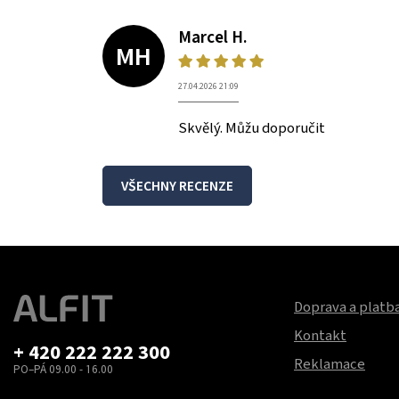
Marcel H.
MH
27.04.2026 21:09
Skvělý. Můžu doporučit
VŠECHNY RECENZE
Doprava a platb
Kontakt
+ 420 222 222 300
Reklamace
PO–PÁ 09.00 - 16.00