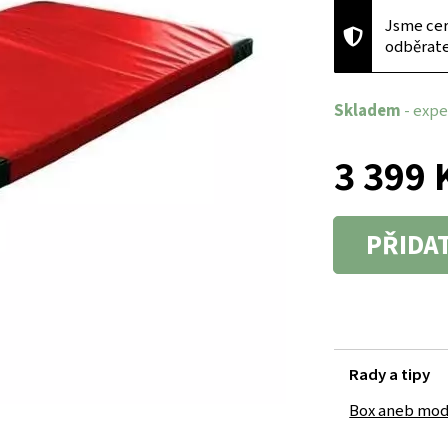
Jsme cer
odběrat
Skladem
- expe
3 399 
PŘIDA
Rady a tipy
Box aneb mod