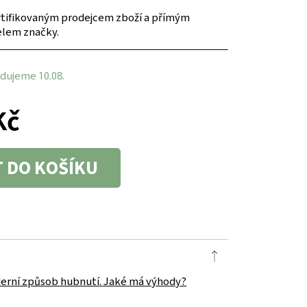
tifikovaným prodejcem zboží a přímým
elem značky.
dujeme 10.08.
Kč
T DO KOŠÍKU
erní způsob hubnutí. Jaké má výhody?