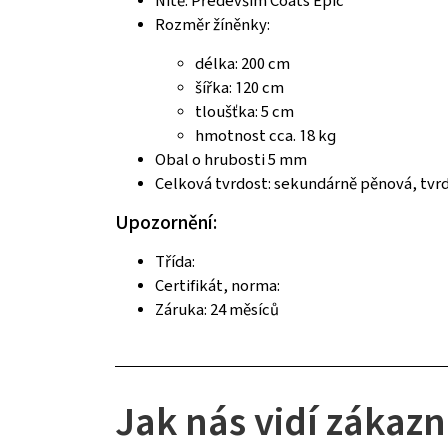
Nitě: Především Coats Epic
Rozměr žíněnky:
délka: 200 cm
šířka: 120 cm
tloušťka: 5 cm
hmotnost cca. 18 kg
Obal o hrubosti 5 mm
Celková tvrdost: sekundárně pěnová, tvr
Upozornění:
Třída:
Certifikát, norma:
Záruka: 24 měsíců
Jak nás vidí zákazn