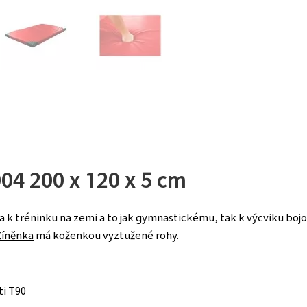
4 200 x 120 x 5 cm
 tréninku na zemi a to jak gymnastickému, tak k výcviku bojov
Žíněnka
má koženkou vyztužené rohy.
ti T90