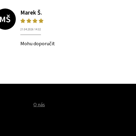
Marek Š.
MŠ
21.04.2026 14:32
Mohu doporučit
O nás