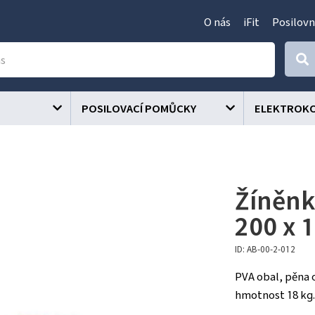
O nás
iFit
Posilovn
POSILOVACÍ POMŮCKY
ELEKTROK
Žíněn
200 x 
ID: AB-00-2-012
PVA obal, pěna o
hmotnost 18 kg