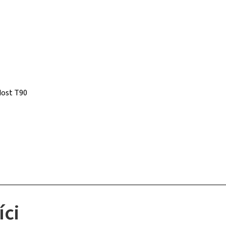
dost T90
íci