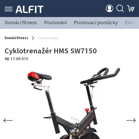
Domácí fitness
Posilování
Posilovací pomůcky
Elekt
Domácí fitness
Cyklotrenažéry
Cyklotrenažér HMS SW7150
AB-17-09-015