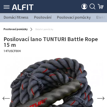
Domácí fitness
Posilování
Posilovací pomůcky
Elekt
Posilovací pomůcky
Ostatní pomůcky
Posilovací lano TUNTURI Battle Rope
15 m
14TUSCF004