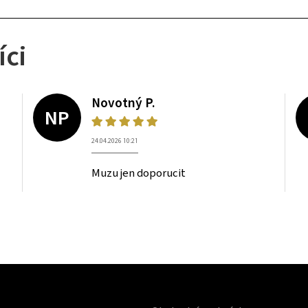
íci
Novotný P.
NP
24.04.2026 10:21
Muzu jen doporucit