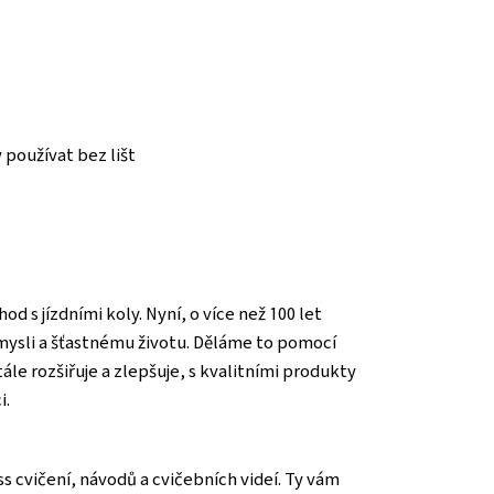
 používat bez lišt
od s jízdními koly. Nyní, o více než 100 let
 mysli a šťastnému životu. Děláme to pomocí
tále rozšiřuje a zlepšuje, s kvalitními produkty
i.
s cvičení, návodů a cvičebních videí. Ty vám