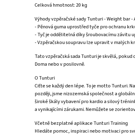
Celková hmotnost: 20 kg
Výhody vzpěračské sady Tunturi - Weight bar - 
- Pěnová guma uprostřed tyče pro ochranu krk
- Tyč je oddělitelná díky šroubovacímu závitu 
- Vzpěračskou soupravu lze upravit v malých kr
Tato vzpěračská sada Tunturi je skvělá, pokud c
Doma nebo v posilovně.
O Tunturi
Ciťte se každý den lépe. To je motto Tunturi. Naš
později, jsme nizozemská společnost a globální
široké škály vybavení pro kardio a silový trénin
a vynikajícími zárukami. Nemůžete se zoriento
Včetně bezplatné aplikace Tunturi Training
Hledáte pomoc, inspiraci nebo motivaci pro svůj