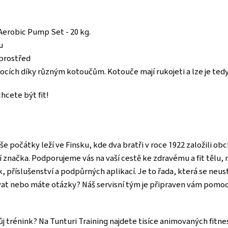
Aerobic Pump Set - 20 kg.
u
uprostřed
ocích díky různým kotoučům. Kotouče mají rukojeti a lze je tedy
hcete být fit!
e počátky leží ve Finsku, kde dva bratři v roce 1922 založili obch
 značka. Podporujeme vás na vaší cestě ke zdravému a fit tělu,
k, příslušenství a podpůrných aplikací. Je to řada, která se neus
vat nebo máte otázky? Náš servisní tým je připraven vám pomoc
 trénink? Na Tunturi Training najdete tisíce animovaných fitnes