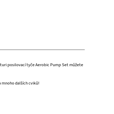
nturi posilovací tyče Aerobic Pump Set můžete
a mnoho dalších cviků!