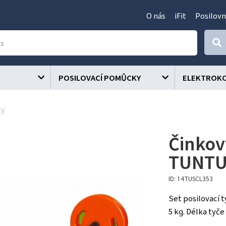
O nás
iFit
Posilovn
POSILOVACÍ POMŮCKY
ELEKTROK
ty
Činkov
TUNTU
ID: 14TUSCL353
Set posilovací t
5 kg. Délka tyče