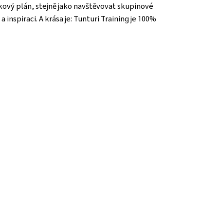
kový plán, stejně jako navštěvovat skupinové
inspiraci. A krása je: Tunturi Training je 100%