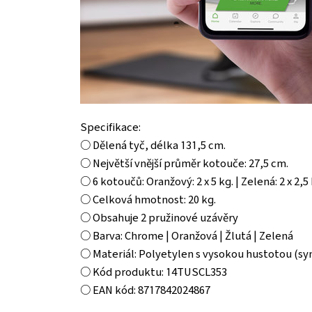
Specifikace:
○ Dělená tyč, délka 131,5 cm.
○ Největší vnější průměr kotouče: 27,5 cm.
○ 6 kotoučů: Oranžový: 2 x 5 kg. | Zelená: 2 x 2,5 k
○ Celková hmotnost: 20 kg.
○ Obsahuje 2 pružinové uzávěry
○ Barva: Chrome | Oranžová | Žlutá | Zelená
○ Materiál: Polyetylen s vysokou hustotou (sy
○ Kód produktu: 14TUSCL353
○ EAN kód: 8717842024867