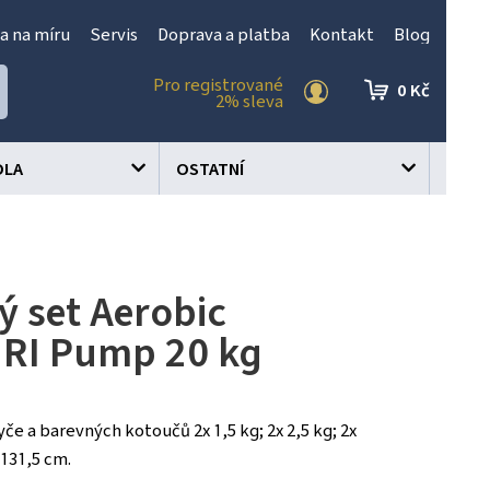
a na míru
Servis
Doprava a platba
Kontakt
Blog
Pro registrované
0 Kč
2% sleva
OLA
OSTATNÍ
ý set Aerobic
RI Pump 20 kg
yče a barevných kotoučů 2x 1,5 kg; 2x 2,5 kg; 2x
 131,5 cm.