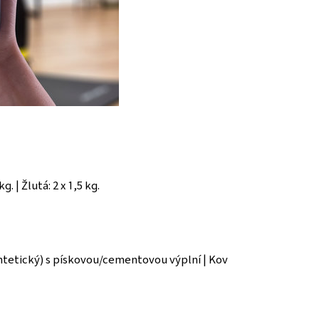
g. | Žlutá: 2 x 1,5 kg.
ntetický) s pískovou/cementovou výplní | Kov