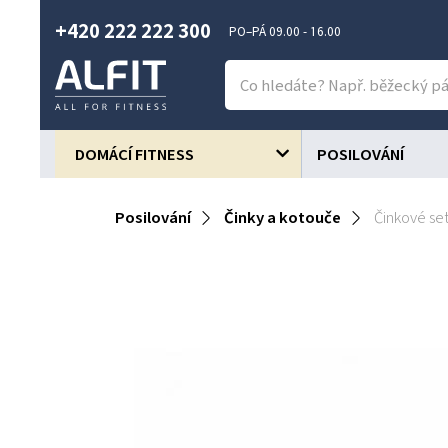
+420 222 222 300
PO–PÁ 09.00 - 16.00
DOMÁCÍ FITNESS
POSILOVÁNÍ
Posilování
Činky a kotouče
Činkové se