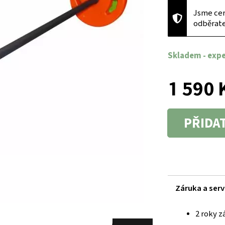
Jsme cer
odběrat
Skladem
- exp
1 590 
PŘIDA
Záruka a serv
2 roky z