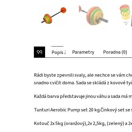
Parametry
Poradna (0)
Popis
Rádi byste zpevnili svaly, ale nechce se vám 
snadno cvičit doma. Sada se skládá z kovové ty
Každá barva představuje jinou váhu a sada má 
Tunturi Aerobic Pump set 20 kg.Činkový set se 
Kotouč 2x 5kg (oranžový),2x 2,5kg, (zelený) a 2x 