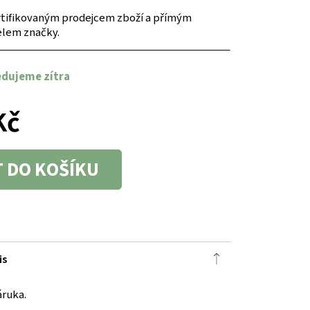
tifikovaným prodejcem zboží a přímým
elem značky.
edujeme zítra
Kč
T DO KOŠÍKU
is
áruka.