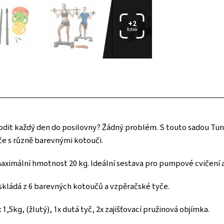
+2
fotek
chodit každý den do posilovny? Žádný problém. S touto sadou Tu
če s různě barevnými kotouči.
maximální hmotnost 20 kg. Ideální sestava pro pumpové cvičení 
skládá z 6 barevných kotoučů a vzpěračské tyče.
1,5kg, (žlutý), 1x dutá tyč, 2x zajišťovací pružinová objímka.