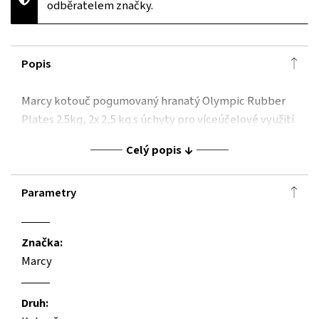
odběratelem značky.
Popis
Marcy kotouč pogumovaný hranatý Olympic Rubber
Plates 2.5kg, 2x 2,5 kg s úchyty pro víceúčelové využití.
Celý popis
Parametry
Značka:
Marcy
Druh: