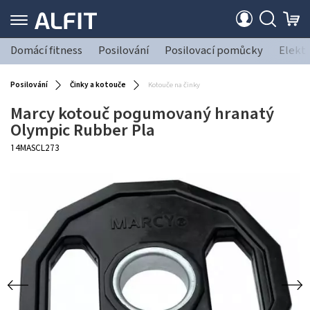
Domácí fitness
Posilování
Posilovací pomůcky
Elekt
Posilování
Činky a kotouče
Kotouče na činky
Marcy kotouč pogumovaný hranatý
Olympic Rubber Pla
14MASCL273