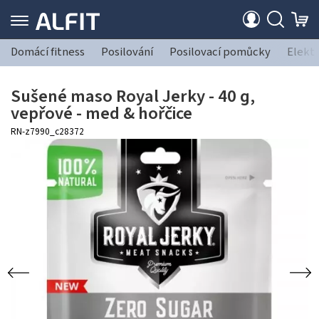
Domácí fitness
Posilování
Posilovací pomůcky
Elekt
Sušené maso Royal Jerky - 40 g,
vepřové - med & hořčice
RN-z7990_c28372