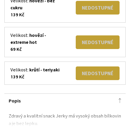
Velikost:
hovězí - bez
NEDOSTUPNÉ
cukru
139 Kč
Velikost:
hovězí -
NEDOSTUPNÉ
extreme hot
69 Kč
Velikost:
krůtí - teriyaki
NEDOSTUPNÉ
139 Kč
Popis
Zdravý a kvalitní snack Jerky má vysoký obsah bílkovin
a je bez lepku.