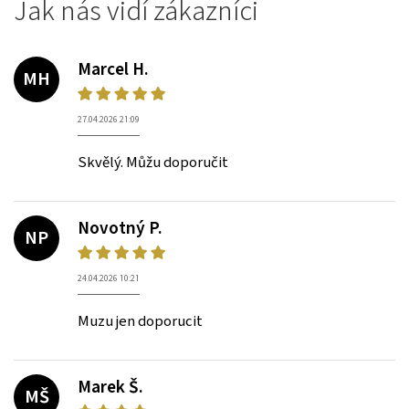
Jak nás vidí zákazníci
Marcel H.
MH
27.04.2026 21:09
Skvělý. Můžu doporučit
Novotný P.
NP
24.04.2026 10:21
Muzu jen doporucit
Marek Š.
MŠ