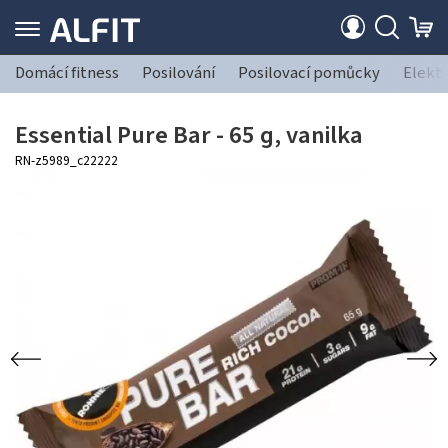
Domácí fitness
Posilování
Posilovací pomůcky
Elekt
Essential Pure Bar - 65 g, vanilka
RN-z5989_c22222