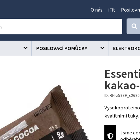
O nás
iFit
Posilovn
POSILOVACÍ POMŮCKY
ELEKTROK
Essenti
kakao
ID: RN-z5989_c268
Vysokoproteinov
kvalitními tuky.
Jsme cer
odběrat