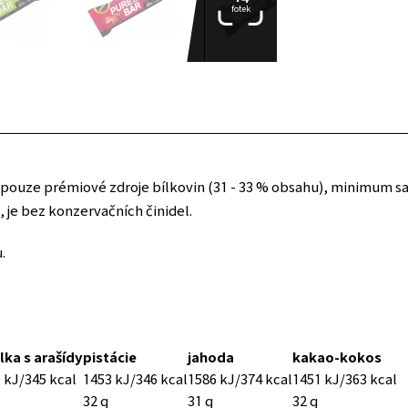
fotek
ouze prémiové zdroje bílkovin (31 - 33 % obsahu), minimum sacha
 je bez konzervačních činidel.
.
lka s arašídy
pistácie
jahoda
kakao-kokos
 kJ/345 kcal
1453 kJ/346 kcal
1586 kJ/374 kcal
1451 kJ/363 kcal
32 g
31 g
32 g