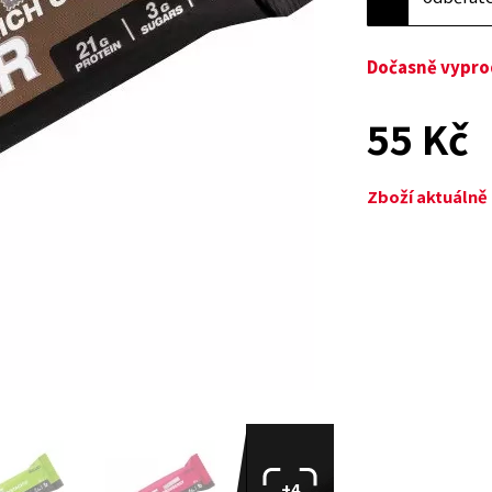
Dočasně vypr
55 Kč
Zboží aktuáln
+4