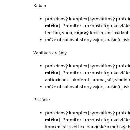
Kakao
proteinový komplex [syrovátkový prote
mléka
], Promitor - rozpustná gluko vlák
lecitin), voda,
sójový
lecitin, antioxidant
může obsahovat stopy vajec, arašídů, lís
Vanilka s arašídy
proteinový komplex [syrovátkový prote
mléka
], Promitor - rozpustná gluko vlák
antioxidant tokoferol, aroma, sůl, sladid
může obsahovat stopy vajec, arašídů, lís
Pistácie
proteinový komplex [syrovátkový prote
mléka
], Promitor - rozpustná gluko vlák
koncentrát světlice barvířské a mořských