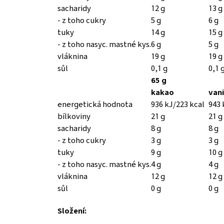
sacharidy
12 g
13 g
- z toho cukry
5 g
6 g
tuky
14 g
15 g
- z toho nasyc. mastné kys.
6 g
5 g
vláknina
19 g
19 g
sůl
0,1 g
0,1 
65 g
kakao
vani
energetická hodnota
936 kJ/223 kcal
943 
bílkoviny
21 g
21 g
sacharidy
8 g
8 g
- z toho cukry
3 g
3 g
tuky
9 g
10 g
- z toho nasyc. mastné kys.
4 g
4 g
vláknina
12 g
12 g
sůl
0 g
0 g
Složení: