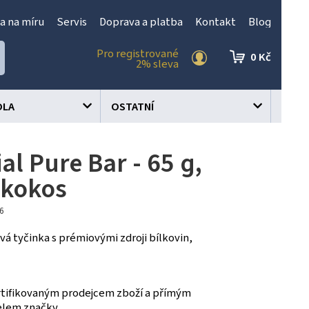
a na míru
Servis
Doprava a platba
Kontakt
Blog
Pro registrované
0 Kč
2% sleva
OLA
OSTATNÍ
al Pure Bar - 65 g,
-kokos
06
á tyčinka s prémiovými zdroji bílkovin,
tifikovaným prodejcem zboží a přímým
elem značky.