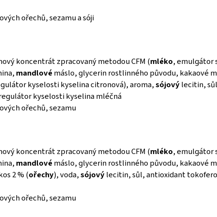
kových ořechů, sezamu a sóji
inový koncentrát zpracovaný metodou CFM (
mléko
, emulgátor s
nina,
mandlové
máslo, glycerin rostlinného původu, kakaové má
gulátor kyselosti kyselina citronová), aroma,
sójový
lecitin, sů
 regulátor kyselosti kyselina mléčná
skových ořechů, sezamu
inový koncentrát zpracovaný metodou CFM (
mléko
, emulgátor s
nina,
mandlové
máslo, glycerin rostlinného původu, kakaové m
kos 2 % (
ořechy
), voda,
sójový
lecitin, sůl, antioxidant tokofero
skových ořechů, sezamu