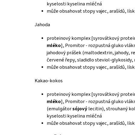
kyselosti kyselina mléčná
může obsahovat stopy vajec, arašídů, lís
Jahoda
proteinový komplex [syrovátkový prote
mléko
], Promitor - rozpustná gluko vlák
jahodový prášek (maltodextrin, jahody, re
červené řepy, sladidlo steviol-glykosidy,
může obsahovat stopy vajec, arašídů, lí
Kakao-kokos
proteinový komplex [syrovátkový prote
mléko
], Promitor - rozpustná gluko vlák
(emulgátor
sójový
lecitin), strouhaný ko
kyselosti kyselina mléčná
může obsahovat stopy vajec, arašídů, lí