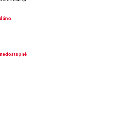
odáno
ě nedostupné