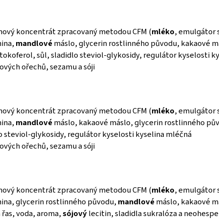
inový koncentrát zpracovaný metodou CFM (
mléko
, emulgátor s
nina,
mandlové
máslo, glycerin rostlinného původu, kakaové m
 tokoferol, sůl, sladidlo steviol-glykosidy, regulátor kyselosti 
kových ořechů, sezamu a sóji
inový koncentrát zpracovaný metodou CFM (
mléko
, emulgátor s
nina,
mandlové
máslo, kakaové máslo, glycerin rostlinného pů
lo steviol-glykosidy, regulátor kyselosti kyselina mléčná
kových ořechů, sezamu a sóji
inový koncentrát zpracovaný metodou CFM (
mléko
, emulgátor s
nina, glycerin rostlinného původu,
mandlové
máslo, kakaové má
 řas, voda, aroma,
sójový
lecitin, sladidla sukralóza a neohespe