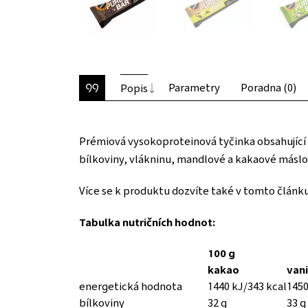
Parametry
Poradna (0)
Popis
Prémiová vysokoproteinová tyčinka obsahující p
bílkoviny, vlákninu, mandlové a kakaové máslo,
Více se k produktu dozvíte také v tomto článku
Tabulka nutričních hodnot:
100 g
kakao
vani
energetická hodnota
1440 kJ/343 kcal
1450
bílkoviny
32 g
33 g