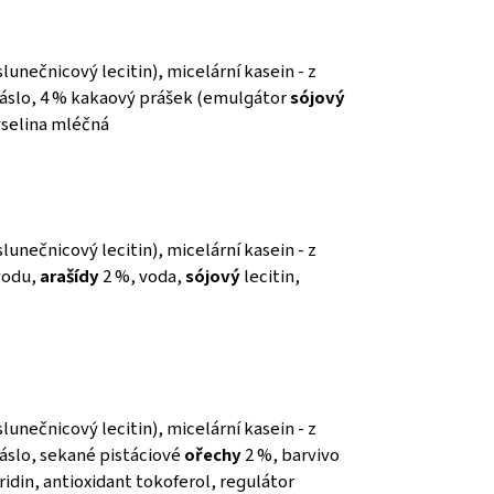
lunečnicový lecitin), micelární kasein - z
áslo, 4 % kakaový prášek (emulgátor
sójový
kyselina mléčná
lunečnicový lecitin), micelární kasein - z
vodu,
arašídy
2 %, voda,
sójový
lecitin,
lunečnicový lecitin), micelární kasein - z
slo, sekané pistáciové
ořechy
2 %, barvivo
ridin, antioxidant tokoferol, regulátor