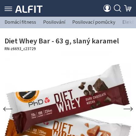
Domácí fitness
Posilování
Posilovací pomůcky
Elekt
Diet Whey Bar - 63 g, slaný karamel
RN-z6693_c23729