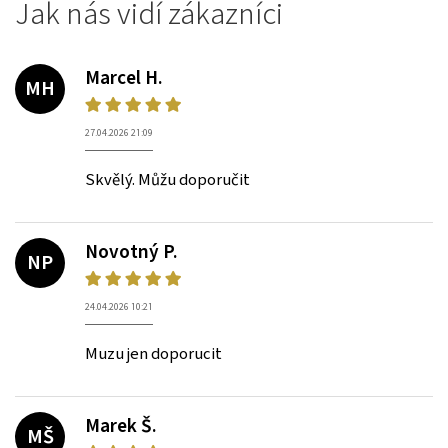
Jak nás vidí zákazníci
Marcel H.
MH
27.04.2026 21:09
Skvělý. Můžu doporučit
Novotný P.
NP
24.04.2026 10:21
Muzu jen doporucit
Marek Š.
MŠ