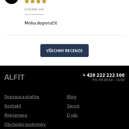
21.04.2026 14:32
Mohu doporučit
VŠECHNY RECENZE
+ 420 222 222 300
PO–PÁ 09.00 - 16.00
Doprava a platba
Blog
Kontakt
Servis
Reklamace
O nás
Obchodní podmínky