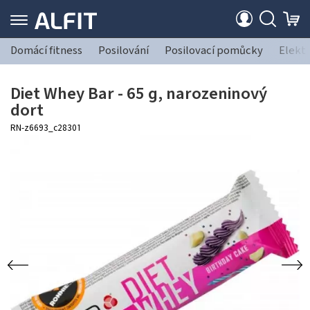
Domácí fitness
Posilování
Posilovací pomůcky
Elekt
Diet Whey Bar - 65 g, narozeninový
dort
RN-z6693_c28301