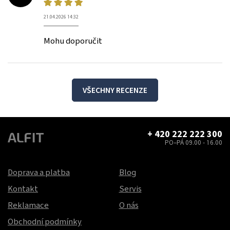
21.04.2026 14:32
Mohu doporučit
VŠECHNY RECENZE
+ 420 222 222 300
PO–PÁ 09.00 - 16.00
Doprava a platba
Blog
Kontakt
Servis
Reklamace
O nás
Obchodní podmínky