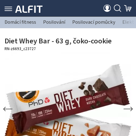
Domácí fitness
Posilování
Posilovací pomůcky
Elekt
Diet Whey Bar - 63 g, čoko-cookie
RN-z6693_c23727