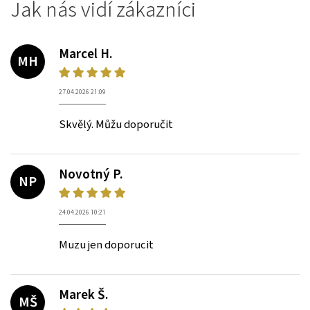
Jak nás vidí zákazníci
Marcel H.
MH
27.04.2026 21:09
Skvělý. Můžu doporučit
Novotný P.
NP
24.04.2026 10:21
Muzu jen doporucit
Marek Š.
MŠ