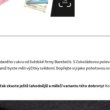
fotek
řidaného cukru od švédské firmy Barebells. S čokoládovou polevo
aniž byste měli výčitky svědomí. Dopřejte si ji jako pohotovou
Tak zkuste ještě lahodnější a měkčí variantu této dobroty!
Kou