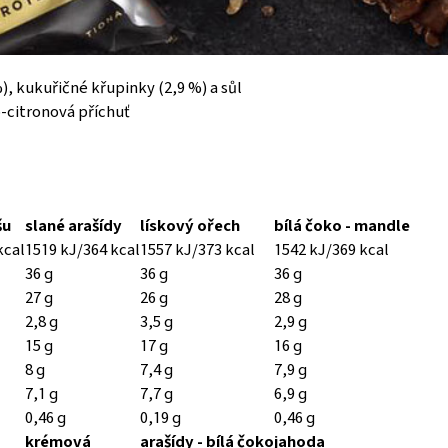
, kukuřičné křupinky (2,9 %) a sůl
o-citronová příchuť
šu
slané arašídy
lískový ořech
bílá čoko - mandle
kcal
1519 kJ/364 kcal
1557 kJ/373 kcal
1542 kJ/369 kcal
36 g
36 g
36 g
27 g
26 g
28 g
2,8 g
3,5 g
2,9 g
15 g
17 g
16 g
8 g
7,4 g
7,9 g
7,1 g
7,7 g
6,9 g
0,46 g
0,19 g
0,46 g
krémová
arašídy - bílá čoko
jahoda