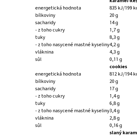
karamel-ke
energetická hodnota
835 kJ/199 k
bílkoviny
20 g
sacharidy
14 g
- z toho cukry
1,7 g
tuky
8,3 g
- z toho nasycené mastné kyseliny
4,2 g
vláknina
4,3 g
sůl
0,11 g
cookies
energetická hodnota
812 kJ/194 k
bílkoviny
20 g
sacharidy
17 g
- z toho cukry
1,4 g
tuky
6,8 g
- z toho nasycené mastné kyseliny
3,4 g
vláknina
2,8 g
sůl
0,16 g
slaný karam