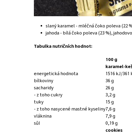
slaný karamel - mléčná čoko poleva (22 %)
jahoda - bílá čoko poleva (23 %), jahodov
Tabulka nutričních hodnot:
100 g
karamel-ke
energetická hodnota
1516 kJ/361 
bílkoviny
36 g
sacharidy
26 g
- z toho cukry
3,2 g
tuky
15 g
- z toho nasycené mastné kyseliny
7,6 g
vláknina
7,9 g
sůl
0,19 g
cookies