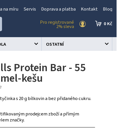
a na míru
Servis
Doprava a platba
Kontakt
Blog
Pro registrované
0 Kč
2% sleva
OLA
OSTATNÍ
ls Protein Bar - 55
amel-kešu
97
yčinka s 20 g bílkovin a bez přidaného cukru.
tifikovaným prodejcem zboží a přímým
elem značky.