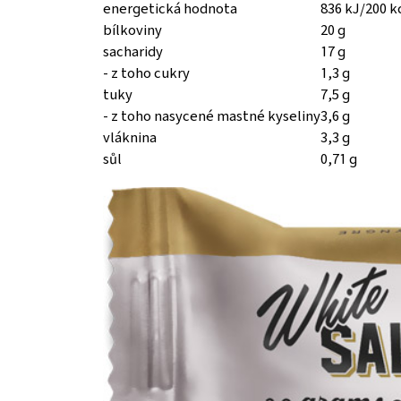
energetická hodnota
836 kJ/200 k
bílkoviny
20 g
sacharidy
17 g
- z toho cukry
1,3 g
tuky
7,5 g
- z toho nasycené mastné kyseliny
3,6 g
vláknina
3,3 g
sůl
0,71 g