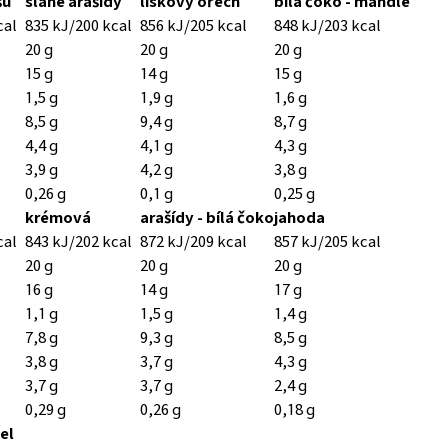
šu
slané arašídy
lískový ořech
bílá čoko - mandle
cal
835 kJ/200 kcal
856 kJ/205 kcal
848 kJ/203 kcal
20 g
20 g
20 g
15 g
14 g
15 g
1,5 g
1,9 g
1,6 g
8,5 g
9,4 g
8,7 g
4,4 g
4,1 g
4,3 g
3,9 g
4,2 g
3,8 g
0,26 g
0,1 g
0,25 g
krémová
arašídy - bílá čoko
jahoda
cal
843 kJ/202 kcal
872 kJ/209 kcal
857 kJ/205 kcal
20 g
20 g
20 g
16 g
14 g
17 g
1,1 g
1,5 g
1,4 g
7,8 g
9,3 g
8,5 g
3,8 g
3,7 g
4,3 g
3,7 g
3,7 g
2,4 g
0,29 g
0,26 g
0,18 g
el