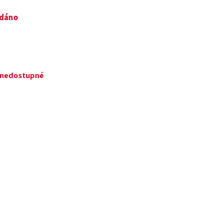
odáno
ě nedostupné