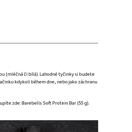
u (mléčná či bílá). Lahodné tyčinky si budete
 svačinku kdykoli během dne, nebo jako záchranu
píte zde: Barebells Soft Protein Bar (55 g).