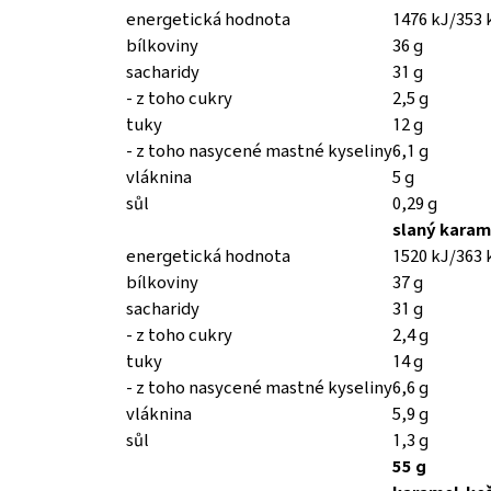
energetická hodnota
1476 kJ/353 
bílkoviny
36 g
sacharidy
31 g
- z toho cukry
2,5 g
tuky
12 g
- z toho nasycené mastné kyseliny
6,1 g
vláknina
5 g
sůl
0,29 g
slaný karam
energetická hodnota
1520 kJ/363 
bílkoviny
37 g
sacharidy
31 g
- z toho cukry
2,4 g
tuky
14 g
- z toho nasycené mastné kyseliny
6,6 g
vláknina
5,9 g
sůl
1,3 g
55 g