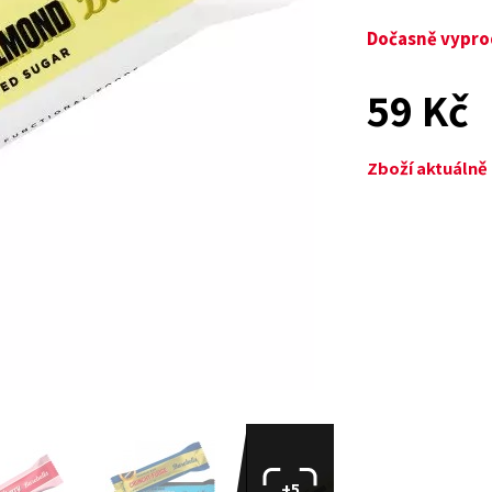
Dočasně vypr
59 Kč
Zboží aktuáln
+5