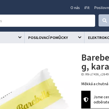
O nás
iFit
Posilovn
POSILOVACÍ POMŮCKY
ELEKTROK
Barebel
g, kar
ID: RN-z7436_c264
Měkká a chutná t
Jsme cer
odběrat