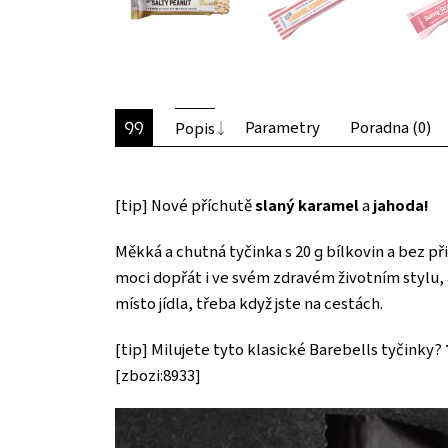
Parametry
Poradna (0)
Popis
[tip] Nové příchutě
slaný karamel
a
jahoda!
Měkká a chutná tyčinka s 20 g bílkovin a bez p
moci dopřát i ve svém zdravém životním stylu, 
místo jídla, třeba když jste na cestách.
[tip] Milujete tyto klasické Barebells tyčinky?
[zbozi:8933]