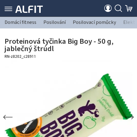
Domácí fitness
Posilování
Posilovací pomůcky
Elekt
Proteinová tyčinka Big Boy - 50 g,
jablečný štrúdl
RN-z8202_c28911