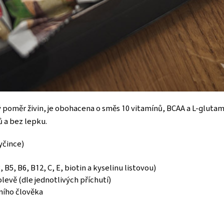
poměr živin, je obohacena o směs 10 vitamínů, BCAA a L-glutamin
ů a bez lepku.
yčince)
B5, B6, B12, C, E, biotin a kyselinu listovou)
levě (dle jednotlivých příchutí)
ního člověka