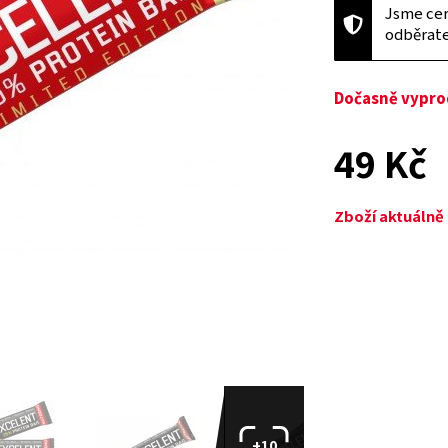
Jsme cer
odběrat
Dočasně vypr
49 Kč
Zboží aktuáln
+10