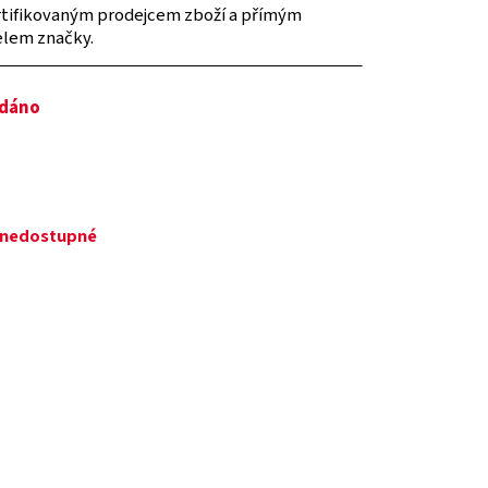
tifikovaným prodejcem zboží a přímým
elem značky.
odáno
ě nedostupné