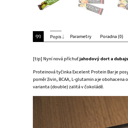
Parametry
Poradna (0)
Popis
[tip] Nyní nová příchuť
jahodový dort a dubaj
Proteinová tyčinka Excelent Protein Bar je pos
poměr živin, BCAA, L-glutamin a je obohacena o
varianta (double) zalitá v čokoládě.