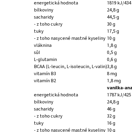
energetická hodnota
1819 kJ/434
bílkoviny
24,8 g
sacharidy
44,5 g
- z toho cukry
30 g
tuky
17,5 g
- z toho nasycené mastné kyseliny
10 g
vláknina
1,8 g
sůl
0,5 g
L-glutamin
0,6 g
BCAA (L-leucin, L-isoleucin, L-valin)
3,8 g
vitamín B3
8 mg
vitamín B2
1,8 mg
vanilka-an
energetická hodnota
1787 kJ/425
bílkoviny
24,8 g
sacharidy
46 g
- z toho cukry
32 g
tuky
16 g
- z toho nasycené mastné kyseliny
10 g