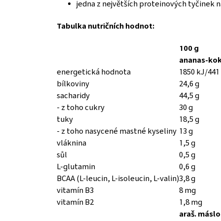
jedna z největších proteinových tyčinek n
Tabulka nutričních hodnot:
100 g
ananas-ko
energetická hodnota
1850 kJ/441
bílkoviny
24,6 g
sacharidy
44,5 g
- z toho cukry
30 g
tuky
18,5 g
- z toho nasycené mastné kyseliny
13 g
vláknina
1,5 g
sůl
0,5 g
L-glutamin
0,6 g
BCAA (L-leucin, L-isoleucin, L-valin)
3,8 g
vitamín B3
8 mg
vitamín B2
1,8 mg
araš. máslo