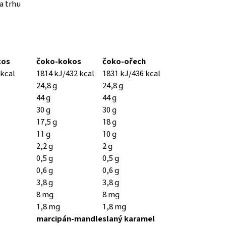
a trhu
kos
čoko-kokos
čoko-ořech
 kcal
1814 kJ/432 kcal
1831 kJ/436 kcal
24,8 g
24,8 g
44 g
44 g
30 g
30 g
17,5 g
18 g
11 g
10 g
2,2 g
2 g
0,5 g
0,5 g
0,6 g
0,6 g
3,8 g
3,8 g
8 mg
8 mg
1,8 mg
1,8 mg
marcipán-mandle
slaný karamel