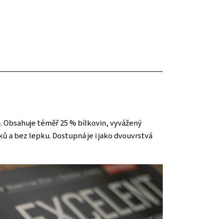
ě. Obsahuje téměř 25 % bílkovin, vyvážený
uků a bez lepku. Dostupná je i jako dvouvrstvá