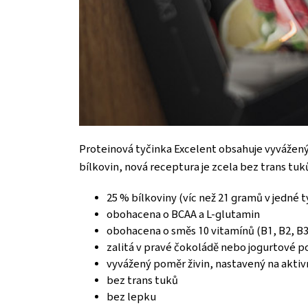
Proteinová tyčinka Excelent obsahuje vyvážený 
bílkovin, nová receptura je zcela bez trans tuk
25 % bílkoviny (víc než 21 gramů v jedné t
obohacena o BCAA a L-glutamin
obohacena o směs 10 vitamínů (B1, B2, B3, 
zalitá v pravé čokoládě nebo jogurtové po
vyvážený poměr živin, nastavený na aktiv
bez trans tuků
bez lepku