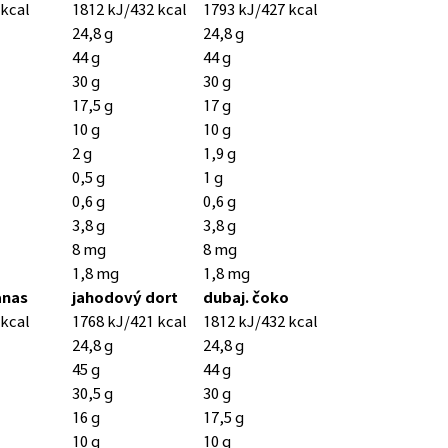
 kcal
1812 kJ/432 kcal
1793 kJ/427 kcal
24,8 g
24,8 g
44 g
44 g
30 g
30 g
17,5 g
17 g
10 g
10 g
2 g
1,9 g
0,5 g
1 g
0,6 g
0,6 g
3,8 g
3,8 g
8 mg
8 mg
1,8 mg
1,8 mg
anas
jahodový dort
dubaj. čoko
 kcal
1768 kJ/421 kcal
1812 kJ/432 kcal
24,8 g
24,8 g
45 g
44 g
30,5 g
30 g
16 g
17,5 g
10 g
10 g