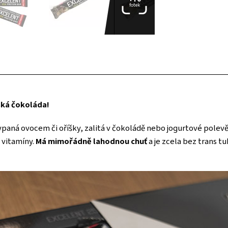
fotek
ská čokoláda!
ypaná ovocem či oříšky, zalitá v čokoládě nebo jogurtové polev
 vitamíny.
Má mimořádně lahodnou chuť
a je zcela bez trans t