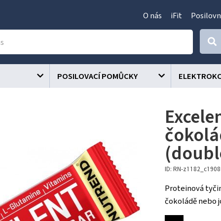
O nás
iFit
Posilovn
POSILOVACÍ POMŮCKY
ELEKTROK
Excelen
čokolá
(doubl
ID: RN-z1182_c190
Proteinová tyči
čokoládě nebo j