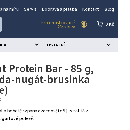
a na míru
Servis
Doprava a platba
Kontakt
Blog
Pro registrované
0 Kč
2% sleva
OLA
OSTATNÍ
t Protein Bar - 85 g,
da-nugát-brusinka
e)
80
nka bohatě sypaná ovocem či oříšky zalitá v
ogurtové polevě.