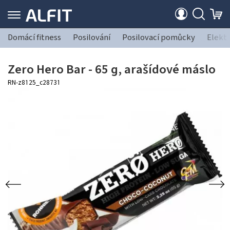
Domácí fitness
Posilování
Posilovací pomůcky
Elekt
Zero Hero Bar - 65 g, arašídové máslo
RN-z8125_c28731