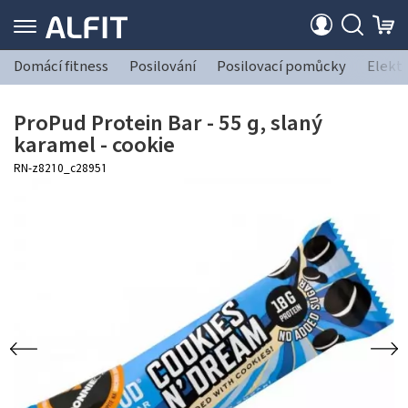
Domácí fitness
Posilování
Posilovací pomůcky
Elekt
ProPud Protein Bar - 55 g, slaný
karamel - cookie
RN-z8210_c28951