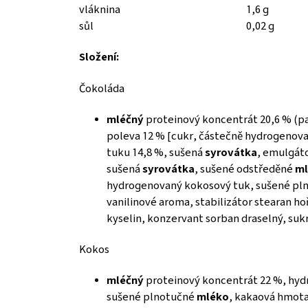
vláknina
1,6 g
sůl
0,02 g
Složení:
Čokoláda
mléčný
proteinový koncentrát 20,6 % (p
poleva 12 % [cukr, částečně hydrogenova
tuku 14,8 %, sušená
syrovátka
, emulgáto
sušená
syrovátka
, sušené odstředěné
ml
hydrogenovaný kokosový tuk, sušené pl
vanilinové aroma, stabilizátor stearan h
kyselin, konzervant sorban draselný, suk
Kokos
mléčný
proteinový koncentrát 22 %, hydr
sušené plnotučné
mléko
, kakaová hmota