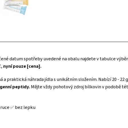
né datum spotřeby uvedené na obalu najdete v tabulce výběru
č,
nyní pouze [cena].
a praktická náhrada jídla s unikátním složením. Nabízí 20 - 22 g
genní peptidy.
Mějte vždy pohotový zdroj bílkovin v podobě tét
i ruce ✅ bez lepku