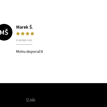
Marek Š.
MŠ
21.04.2026 14:32
Mohu doporučit
O nás