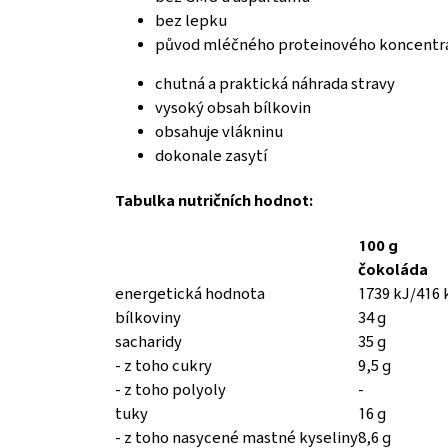
bez lepku
původ mléčného proteinového koncentrá
chutná a praktická náhrada stravy
vysoký obsah bílkovin
obsahuje vlákninu
dokonale zasytí
Tabulka nutričních hodnot:
100 g
čokoláda
energetická hodnota
1739 kJ/416 
bílkoviny
34 g
sacharidy
35 g
- z toho cukry
9,5 g
- z toho polyoly
-
tuky
16 g
- z toho nasycené mastné kyseliny
8,6 g