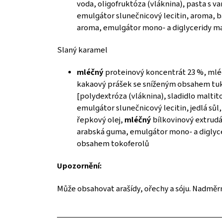
voda, oligofruktóza (vláknina), pasta s v
emulgátor slunečnicový lecitin, aroma, b
aroma, emulgátor mono- a diglyceridy ma
Slaný karamel
mléčný
proteinový koncentrát 23 %, mléč
kakaový prášek se sníženým obsahem tuku
[polydextróza (vláknina), sladidlo malti
emulgátor slunečnicový lecitin, jedlá sůl,
řepkový olej,
mléčný
bílkovinový extrudá
arabská guma, emulgátor mono- a diglycer
obsahem tokoferolů
Upozornění:
Může obsahovat arašídy, ořechy a sóju. Nadměr