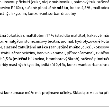
anilinovou příchutí (cukr, olej z máslovníku, palmový tuk, sušen
arvivo E 160c), sušené plnotučné
mléko
, kokos 4,3 %, maltodex
stných kyselin, konzervant sorban draselný
ná čokoláda s maltitolem 17 % (sladidlo maltitol, kakaové má
, emulgátor slunečnicový lecitin, aroma), hydrolyzované kola
tol, slazené zahuštěné
mléko
(zahuštěné
mléko
, cukr), kokosov
 stabilizátor pektiny, barvivo karamel, přírodní aroma], zvlhčov
t 3,5 % (
mléčná
bílkovina, bramborový škrob), sušené plnotu
idy mastných kyselin, jedlá sůl 0,4 %, konzervant sorban dras
ná konzumace může mít projímavé účinky. Skladujte v suchu při 