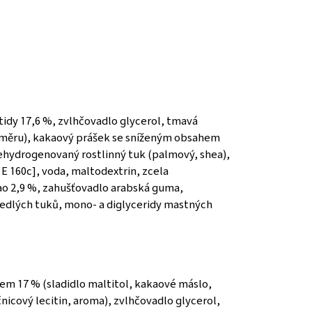
idy 17,6 %, zvlhčovadlo glycerol, tmavá
měru), kakaový prášek se sníženým obsahem
 nehydrogenovaný rostlinný tuk (palmový, shea),
 E 160c], voda, maltodextrin, zcela
ao 2,9 %, zahušťovadlo arabská guma,
jedlých tuků, mono- a diglyceridy mastných
em 17 % (sladidlo maltitol, kakaové máslo,
cový lecitin, aroma), zvlhčovadlo glycerol,