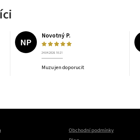
íci
Novotný P.
NP
24.04.2026 10:21
Muzu jen doporucit
a
Obchodní podmínky