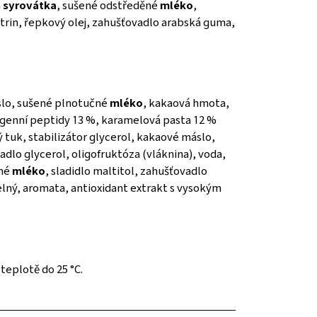
á
syrovátka
, sušené odstředěné
mléko
,
trin, řepkový olej, zahušťovadlo arabská guma,
slo, sušené plnotučné
mléko
, kakaová hmota,
genní peptidy 13 %, karamelová pasta 12 %
ý tuk, stabilizátor glycerol, kakaové máslo,
adlo glycerol, oligofruktóza (vláknina), voda,
čné
mléko
, sladidlo maltitol, zahušťovadlo
elný, aromata, antioxidant extrakt s vysokým
teplotě do 25 °C.