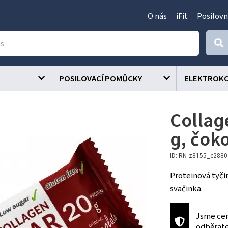
O nás
iFit
Posilovn
POSILOVACÍ POMŮCKY
ELEKTROK
Collag
g, čok
ID: RN-z8155_c288
Proteinová tyči
svačinka.
Jsme cer
odběrat