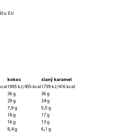
tu: EU
kokos
slaný karamel
kcal
1905 kJ/455 kcal
1739 kJ/416 kcal
36 g
36 g
29 g
24 g
7,9 g
5,5 g
18 g
17 g
16 g
13 g
8,4 g
6,1 g