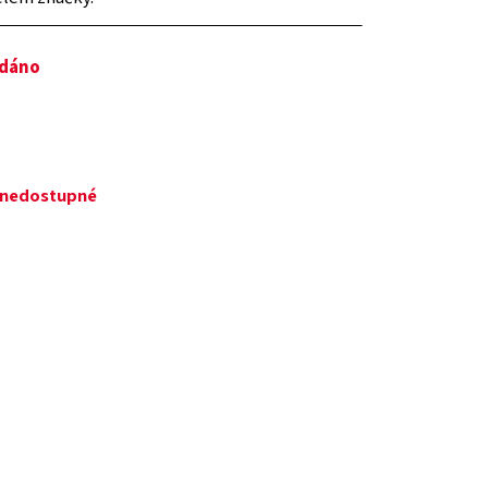
odáno
ě nedostupné