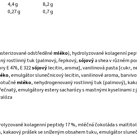
4,4 g
8,2 g
0,27 g
0,7 g
asterizované odstředěné
mléko
), hydrolyzované kolagenní pept
ný rostlinný tuk (palmový, řepkový,
sójový
a shea v různém po
ry E 476, E 322
sójový
lecitin, aroma], vanilinová pasta [cukr,
éko
, emulgátor slunečnicový lecitin, vanilinové aroma, barvivo
notučné
mléko
, nehydrogenovaný rostlinný tuk (palmový), kak
ořečnatý, emulgátory estery sacharózy s mastnými kyselinami z 
ralóza
olyzované kolagenní peptidy 17 %, mléčná čokoláda s maltitol
, kakaový prášek se sníženým obsahem tuku, emulgátor slunečni