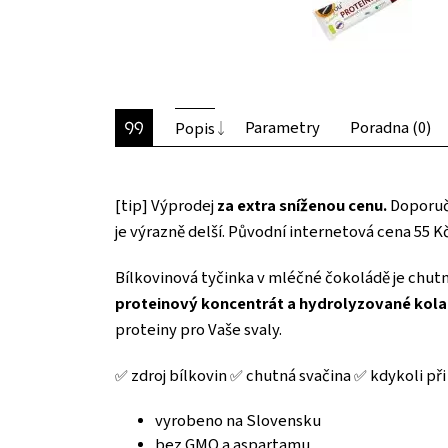
Parametry
Poradna (0)
Popis
[tip] Výprodej
za extra sníženou cenu.
Doporuče
je výrazně delší. Původní internetová cena 55 K
Bílkovinová tyčinka v mléčné čokoládě je chutná 
proteinový koncentrát a hydrolyzované kola
proteiny pro Vaše svaly.
✅ zdroj bílkovin ✅ chutná svačina ✅ kdykoli př
vyrobeno na Slovensku
bez GMO a aspartamu