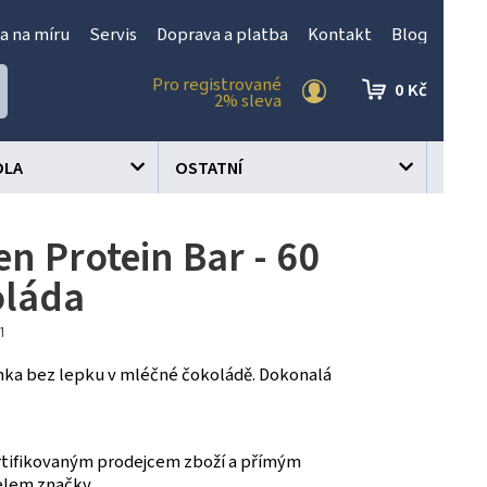
a na míru
Servis
Doprava a platba
Kontakt
Blog
Pro registrované
0 Kč
2% sleva
OLA
OSTATNÍ
en Protein Bar - 60
oláda
01
nka bez lepku v mléčné čokoládě. Dokonalá
tifikovaným prodejcem zboží a přímým
elem značky.