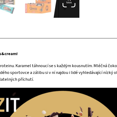
fotek
s&cream!
 proteinu. Karamel táhnoucí se s každým kousnutím. Mléčná čoko
dého sportovce a zálibu si v ní najdou i lidé vyhledávající nízký
atelných příchutí.