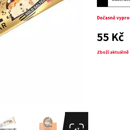
Dočasně vypr
55 Kč
Zboží aktuáln
+7