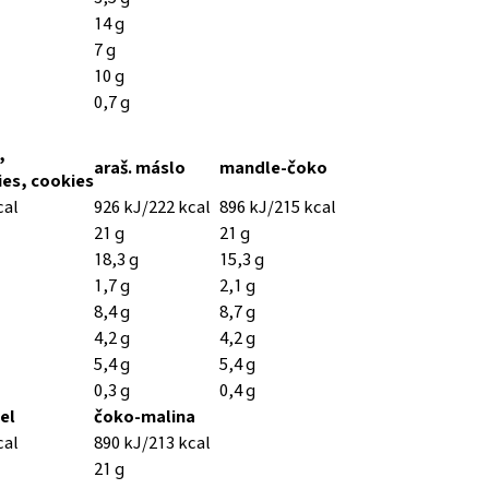
14 g
7 g
10 g
0,7 g
,
araš. máslo
mandle-čoko
es, cookies
cal
926 kJ/222 kcal
896 kJ/215 kcal
21 g
21 g
18,3 g
15,3 g
1,7 g
2,1 g
8,4 g
8,7 g
4,2 g
4,2 g
5,4 g
5,4 g
0,3 g
0,4 g
el
čoko-malina
cal
890 kJ/213 kcal
21 g