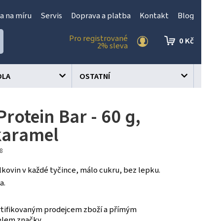
a na míru
Servis
Doprava a platba
Kontakt
Blog
Pro registrované
0 Kč
2% sleva
OLA
OSTATNÍ
rotein Bar - 60 g,
karamel
48
lkovin v každé tyčince, málo cukru, bez lepku.
a.
tifikovaným prodejcem zboží a přímým
elem značky.