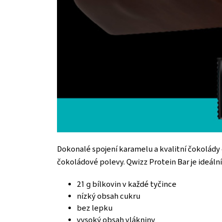
Dokonalé spojení karamelu a kvalitní čokolády 
čokoládové polevy. Qwizz Protein Bar je ideál
21 g bílkovin v každé tyčince
nízký obsah cukru
bez lepku
vysoký obsah vlákniny