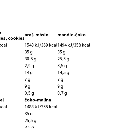
,
araš. máslo
mandle-čoko
es, cookies
kcal
1543 kJ/369 kcal
1494 kJ/358 kcal
35 g
35 g
30,5 g
25,5 g
2,9 g
3,5 g
14 g
14,5 g
7 g
7 g
9 g
9 g
0,5 g
0,7 g
el
čoko-malina
kcal
1483 kJ/355 kcal
35 g
25,5 g
3,5 g