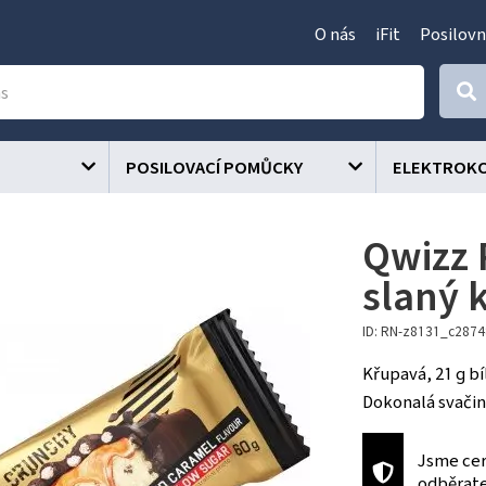
O nás
iFit
Posilovn
POSILOVACÍ POMŮCKY
ELEKTROK
Qwizz P
slaný 
ID: RN-z8131_c287
Křupavá, 21 g bí
Dokonalá svačin
Jsme cer
odběrat