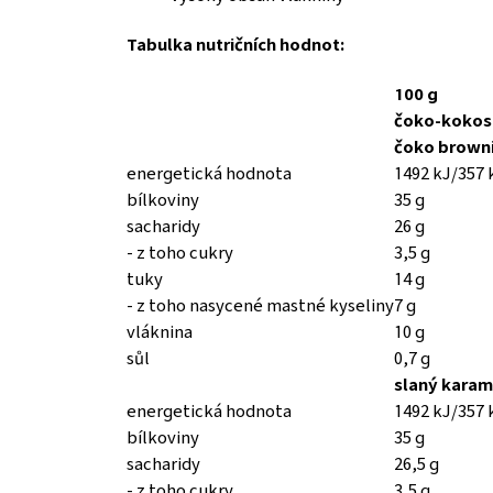
Tabulka nutričních hodnot:
100 g
čoko-kokos
čoko browni
energetická hodnota
1492 kJ/357 
bílkoviny
35 g
sacharidy
26 g
- z toho cukry
3,5 g
tuky
14 g
- z toho nasycené mastné kyseliny
7 g
vláknina
10 g
sůl
0,7 g
slaný karam
energetická hodnota
1492 kJ/357 
bílkoviny
35 g
sacharidy
26,5 g
- z toho cukry
3,5 g