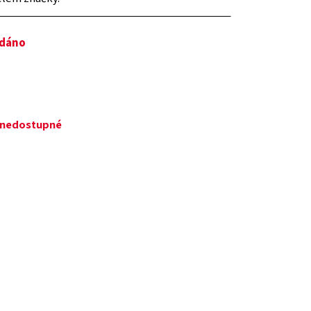
odáno
ě nedostupné