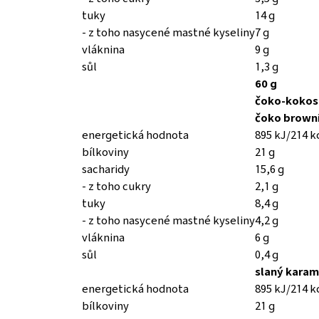
tuky
14 g
- z toho nasycené mastné kyseliny
7 g
vláknina
9 g
sůl
1,3 g
60 g
čoko-kokos
čoko browni
energetická hodnota
895 kJ/214 k
bílkoviny
21 g
sacharidy
15,6 g
- z toho cukry
2,1 g
tuky
8,4 g
- z toho nasycené mastné kyseliny
4,2 g
vláknina
6 g
sůl
0,4 g
slaný karam
energetická hodnota
895 kJ/214 k
bílkoviny
21 g