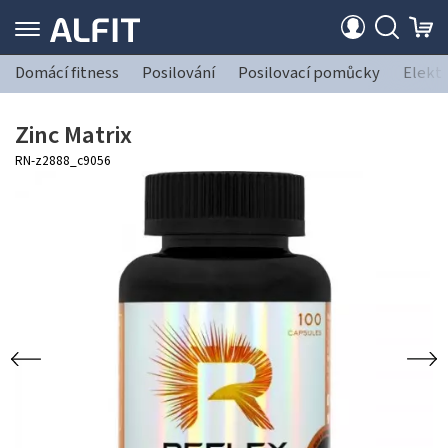
Domácí fitness
Posilování
Posilovací pomůcky
Elekt
Zinc Matrix
RN-z2888_c9056