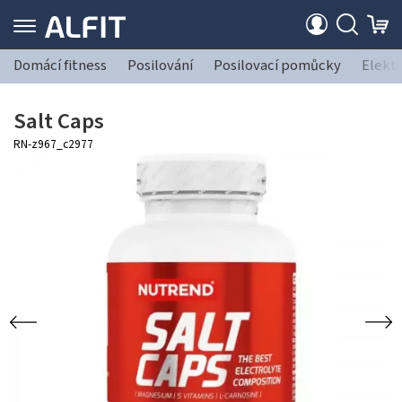
Domácí fitness
Posilování
Posilovací pomůcky
Elekt
Salt Caps
RN-z967_c2977