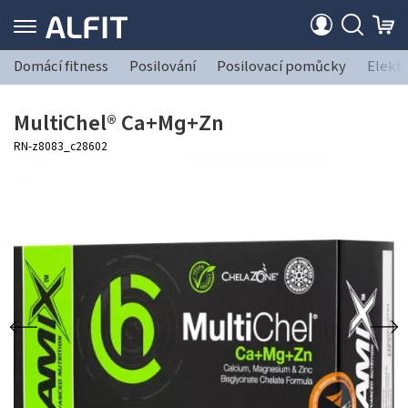
Domácí fitness
Posilování
Posilovací pomůcky
Elekt
MultiChel® Ca+Mg+Zn
RN-z8083_c28602