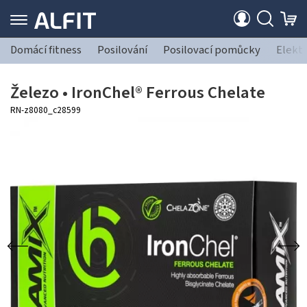
Domácí fitness
Posilování
Posilovací pomůcky
Elekt
Železo • IronChel® Ferrous Chelate
RN-z8080_c28599