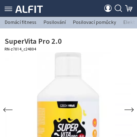
Domácí fitness
Posilování
Posilovací pomůcky
Elekt
SuperVita Pro 2.0
RN-z7014_c24804