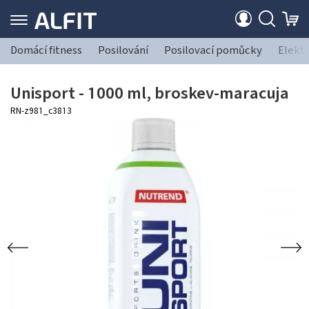
Domácí fitness
Posilování
Posilovací pomůcky
Elekt
Unisport - 1000 ml, broskev-maracuja
RN-z981_c3813