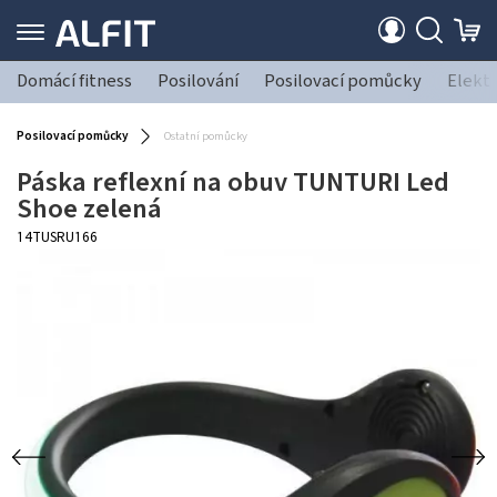
Domácí fitness
Posilování
Posilovací pomůcky
Elekt
Posilovací pomůcky
Ostatní pomůcky
Páska reflexní na obuv TUNTURI Led
Shoe zelená
14TUSRU166