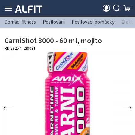
Domácí fitness
Posilování
Posilovací pomůcky
Elekt
CarniShot 3000 - 60 ml, mojito
RN-z8257_c29091