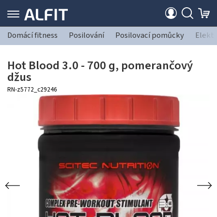
Domácí fitness
Posilování
Posilovací pomůcky
Elekt
Hot Blood 3.0 - 700 g, pomerančový
džus
RN-z5772_c29246