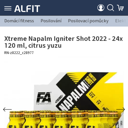
Domácí fitness
Posilování
Posilovací pomůcky
Elekt
Xtreme Napalm Igniter Shot 2022 - 24x
120 ml, citrus yuzu
RN-z8222_c28977