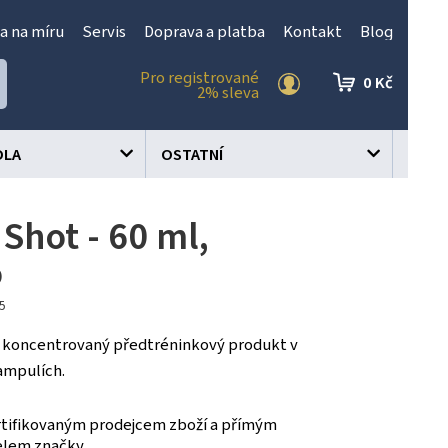
a na míru
Servis
Doprava a platba
Kontakt
Blog
Pro registrované
0 Kč
2% sleva
OLA
OSTATNÍ
Shot - 60 ml,
o
95
e koncentrovaný předtréninkový produkt v
ampulích.
tifikovaným prodejcem zboží a přímým
elem značky.