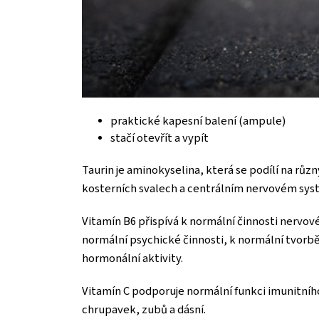
praktické kapesní balení (ampule)
stačí otevřít a vypít
Taurin je aminokyselina, která se podílí na rů
kosterních svalech a centrálním nervovém sys
Vitamín B6 přispívá k normální činnosti nerv
normální psychické činnosti, k normální tvorbě
hormonální aktivity.
Vitamín C podporuje normální funkci imunitníh
chrupavek, zubů a dásní.