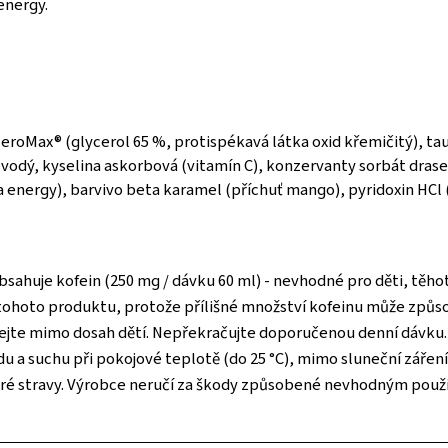
energy.
eroMax® (glycerol 65 %, protispékavá látka oxid křemičitý), taur
zvodý, kyselina askorbová (vitamín C), konzervanty sorbát dras
a energy), barvivo beta karamel (příchuť mango), pyridoxin HCl 
ahuje kofein (250 mg / dávku 60 ml) - nevhodné pro děti, těhotn
ní tohoto produktu, protože přílišné množství kofeinu může způ
dejte mimo dosah dětí. Nepřekračujte doporučenou denní dávku
u a suchu při pokojové teplotě (do 25 °C), mimo sluneční zářen
stré stravy. Výrobce neručí za škody způsobené nevhodným použ