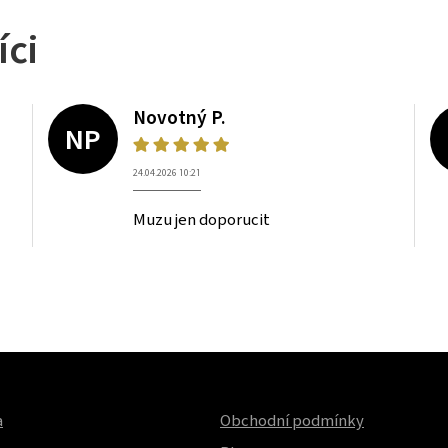
íci
Novotný P.
NP
24.04.2026 10:21
Muzu jen doporucit
a
Obchodní podmínky