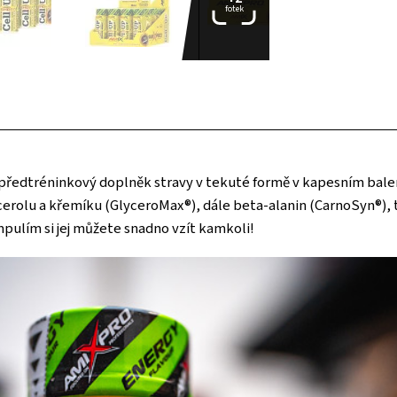
fotek
 předtréninkový doplněk stravy v tekuté formě v kapesním bale
lu a křemíku (GlyceroMax®), dále beta-alanin (CarnoSyn®), tau
mpulím si jej můžete snadno vzít kamkoli!