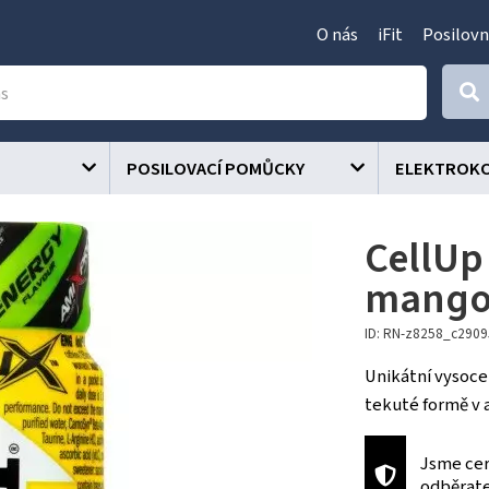
O nás
iFit
Posilovn
POSILOVACÍ POMŮCKY
ELEKTROK
CellUp 
mang
ID: RN-z8258_c290
Unikátní vysoc
tekuté formě v 
Jsme cer
odběrat