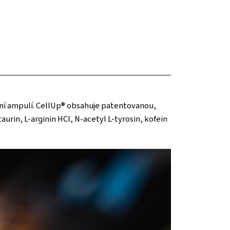
ní ampulí. CellUp® obsahuje patentovanou,
rin, L-arginin HCl, N-acetyl L-tyrosin, kofein