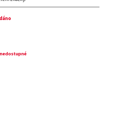
odáno
ě nedostupné