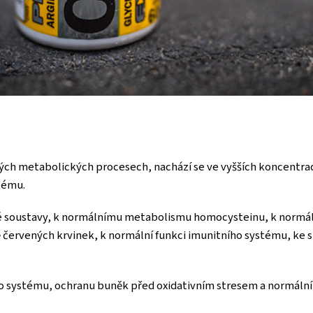
zných metabolických procesech, nachází se ve vyšších koncentrac
tému.
ové soustavy, k normálnímu metabolismu homocysteinu, k normá
 červených krvinek, k normální funkci imunitního systému, ke sn
o systému, ochranu buněk před oxidativním stresem a normální 