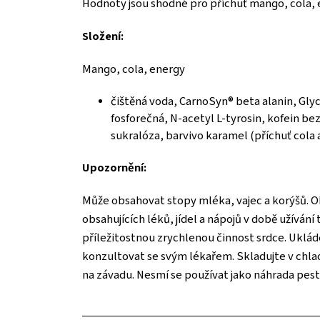
Hodnoty jsou shodné pro příchuť mango, cola, 
Složení:
Mango, cola, energy
čištěná voda, CarnoSyn® beta alanin, Glyc
fosforečná, N-acetyl L-tyrosin, kofein be
sukralóza, barvivo karamel (příchuť cola 
Upozornění:
Může obsahovat stopy mléka, vajec a korýšů. Obs
obsahujících léků, jídel a nápojů v době užívá
příležitostnou zrychlenou činnost srdce. Uklá
konzultovat se svým lékařem. Skladujte v chlad
na závadu. Nesmí se používat jako náhrada pe