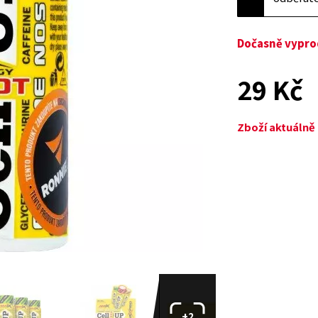
Dočasně vypr
29 Kč
Zboží aktuáln
+2