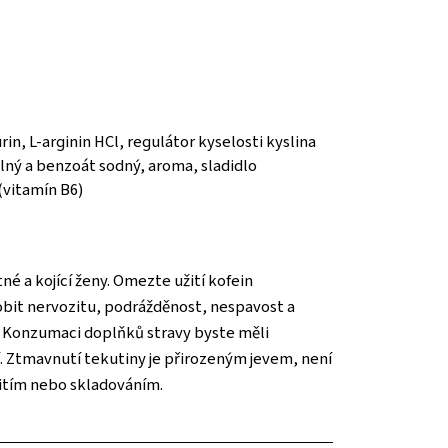
in, L-arginin HCl, regulátor kyselosti kyslina
elný a benzoát sodný, aroma, sladidlo
(vitamín B6)
é a kojící ženy. Omezte užití kofein
sobit nervozitu, podrážděnost, nespavost a
. Konzumaci doplňků stravy byste měli
í. Ztmavnutí tekutiny je přirozeným jevem, není
itím nebo skladováním.