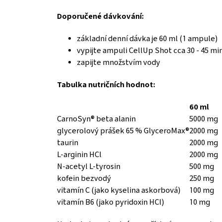
Doporučené dávkování:
základní denní dávka je 60 ml (1 ampule)
vypijte ampuli CellUp Shot cca 30 - 45 
zapijte množstvím vody
Tabulka nutričních hodnot:
60 ml
CarnoSyn® beta alanin
5000 mg
glycerolový prášek 65 % GlyceroMax®
2000 mg
taurin
2000 mg
L-arginin HCl
2000 mg
N-acetyl L-tyrosin
500 mg
kofein bezvodý
250 mg
vitamín C (jako kyselina askorbová)
100 mg
vitamín B6 (jako pyridoxin HCl)
10 mg