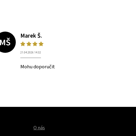
Marek Š.
MŠ
21.04.2026 14:32
Mohu doporučit
O nás