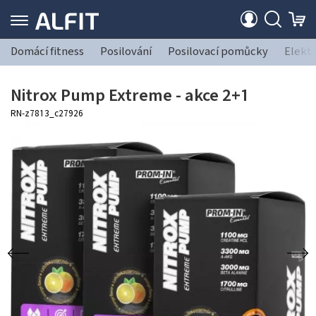
Domácí fitness
Posilování
Posilovací pomůcky
Elekt
Nitrox Pump Extreme - akce 2+1
RN-z7813_c27926