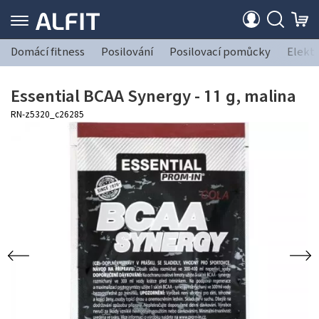
Domácí fitness
Posilování
Posilovací pomůcky
Elekt
Essential BCAA Synergy - 11 g, malina
RN-z5320_c26285