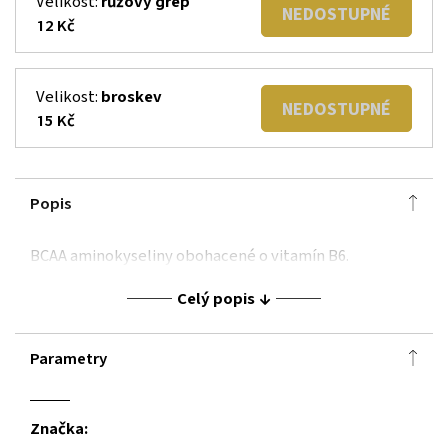
Velikost:
růžový grep
NEDOSTUPNÉ
12 Kč
Velikost:
broskev
NEDOSTUPNÉ
15 Kč
Popis
BCAA aminokyseliny obohacené o vitamín B6.
Celý popis
Parametry
Značka: