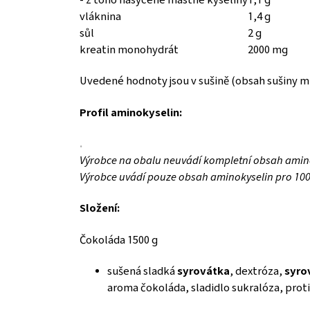
vláknina
1,4 g
sůl
2 g
kreatin monohydrát
2000 mg
Uvedené hodnoty jsou v sušině (obsah sušiny mi
Profil aminokyselin:
.
Výrobce na obalu neuvádí kompletní obsah amino
Výrobce uvádí pouze obsah aminokyselin pro 100
Složení:
Čokoláda 1500 g
sušená sladká
syrovátka
, dextróza,
syro
aroma čokoláda, sladidlo sukralóza, prot