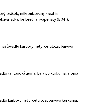
ový prášek, mikronizovaný kreatin
avá látka: fosforečnan vápenatý (E 341),
ahušťovadlo karboxymetyl celulóza, barvivo
vadlo xantanová guma, barvivo kurkuma, aroma
adlo karboxymetyl celulóza, barvivo kurkuma,