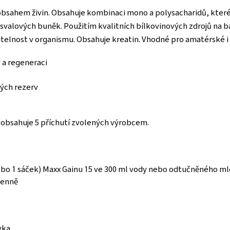
obsahem živin. Obsahuje kombinaci mono a polysacharidů, které 
valových buněk. Použitím kvalitních bílkovinových zdrojů na b
žitelnost v organismu. Obsahuje kreatin. Vhodné pro amatérské 
 a regeneraci
kých rezerv
, obsahuje 5 příchutí zvolených výrobcem.
ebo 1 sáček) Maxx Gainu 15 ve 300 ml vody nebo odtučněného m
 denně
vka