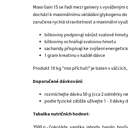
Maxx Gain 15 se řadí mezi gainery s vyváženým 
dochází k maximálnímu ukládání glykogenu do s
zaručena rychlá stravitelnost a maximální vyu
bílkoviny podporují nárůst svalové hmoty
bílkoviny ochraňují svalovou hmotu
sacharidy přispívají ke zvýšení energetic
1 gram kreatinu v každé dávce
Produkt 10 kg "mix příchutí" je balen v sáčcích
Doporučené dávkování:
rozmíchejte dávku 50 g (cca 2 odměrky n
podle fyzické zátěže užívejte 1 - 3 dávky
Tabulka nutričních hodnot:
3500 g - čokoláda, vanilka, jahoda, banán, borů