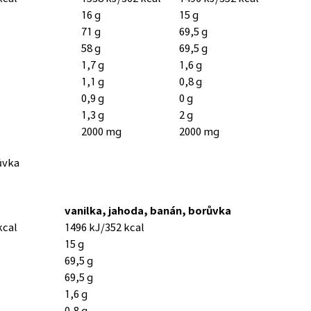
16 g
15 g
71 g
69,5 g
58 g
69,5 g
1,7 g
1,6 g
1,1 g
0,8 g
0,9 g
0 g
1,3 g
2 g
2000 mg
2000 mg
ůvka
vanilka, jahoda, banán, borůvka
kcal
1496 kJ/352 kcal
15 g
69,5 g
69,5 g
1,6 g
0,8 g