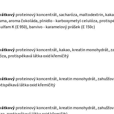
vátkový
proteinový koncentrát, sacharóza, maltodextrin, kaka
ma, aroma čokoláda, plnidlo - karboxymetyl celulóza, protispék
esulfam K (E 950), barvivo - karamelový prášek (E 150c)
vátkový
proteinový koncentrát, kakao, kreatin monohydrát, z
óza, protispékavá látka oxid křemičitý
vátkový
proteinový koncentrát, kreatin monohydrát, zahušťo
otispékavá látka oxid křemičitý
vátkový
proteinový koncentrát, kreatin monohydrát, zahušťov
óza, protispékavá látka oxid křemičitý