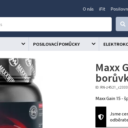
O nás
iFit
Posilovn
POSILOVACÍ POMŮCKY
ELEKTROK
Maxx G
borův
ID: RN-z4521_c233
Maxx Gain 15 - š
Jsme cer
odběrat