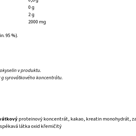
0 g
2 g
2000 mg
n. 95 %).
kyselin v produktu.
 g syrovátkového koncentrátu.
vátkový
proteinový koncentrát, kakao, kreatin monohydrát, z
ispékavá látka oxid křemičitý