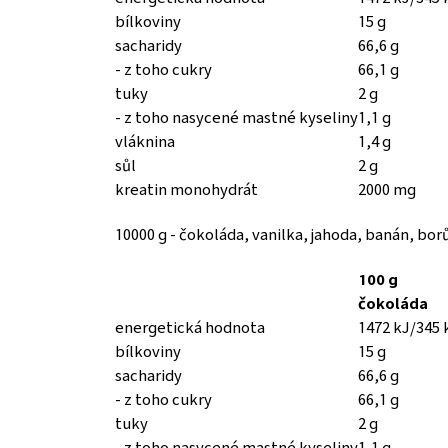
bílkoviny
15 g
sacharidy
66,6 g
- z toho cukry
66,1 g
tuky
2 g
- z toho nasycené mastné kyseliny
1,1 g
vláknina
1,4 g
sůl
2 g
kreatin monohydrát
2000 mg
10000 g - čokoláda, vanilka, jahoda, banán, bor
100 g
čokoláda
energetická hodnota
1472 kJ/345 
bílkoviny
15 g
sacharidy
66,6 g
- z toho cukry
66,1 g
tuky
2 g
- z toho nasycené mastné kyseliny
1,1 g