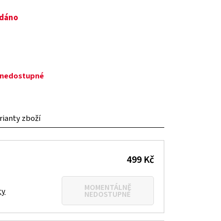
odáno
č
ě nedostupné
arianty zboží
499 Kč
MOMENTÁLNĚ
ty
NEDOSTUPNÉ