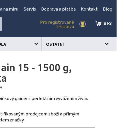
a na míru
Servis
Doprava a platba
Kontakt
Blog
Pro registrované
0 Kč
2% sleva
OLA
OSTATNÍ
ain 15 - 1500 g,
ka
34
pičkový gainer s perfektním vyvážením živin.
tifikovaným prodejcem zboží a přímým
elem značky.