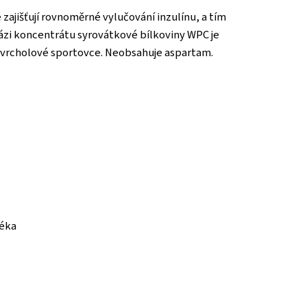
zajišťují rovnoměrné vylučování inzulínu, a tím
ázi koncentrátu syrovátkové bílkoviny WPC je
i vrcholové sportovce. Neobsahuje aspartam.
léka