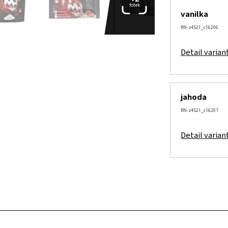
fotek
vanilka
RN-z4521_c16206
Detail varian
jahoda
RN-z4521_c16207
Detail varian