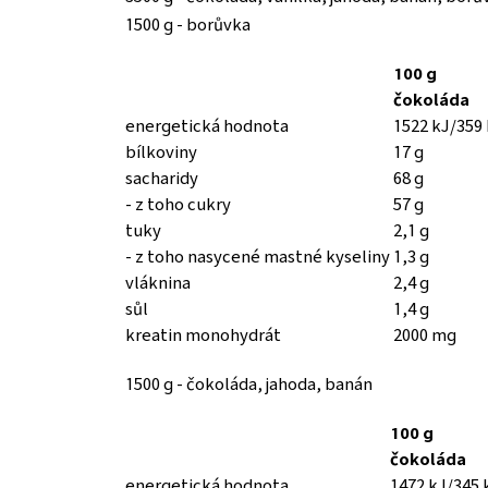
1500 g - borůvka
100 g
čokoláda
energetická hodnota
1522 kJ/359 
bílkoviny
17 g
sacharidy
68 g
- z toho cukry
57 g
tuky
2,1 g
- z toho nasycené mastné kyseliny
1,3 g
vláknina
2,4 g
sůl
1,4 g
kreatin monohydrát
2000 mg
1500 g - čokoláda, jahoda, banán
100 g
čokoláda
energetická hodnota
1472 kJ/345 