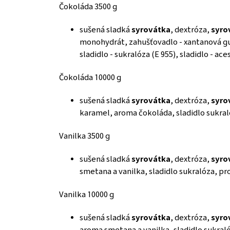
Čokoláda 3500 g
sušená sladká
syrovátka
, dextróza,
syro
monohydrát, zahušťovadlo - xantanová gu
sladidlo - sukralóza (E 955), sladidlo - ac
Čokoláda 10000 g
sušená sladká
syrovátka
, dextróza,
syro
karamel, aroma čokoláda, sladidlo sukral
Vanilka 3500 g
sušená sladká
syrovátka
, dextróza,
syro
smetana a vanilka, sladidlo sukralóza, pr
Vanilka 10000 g
sušená sladká
syrovátka
, dextróza,
syro
aroma smetana a vanilka, sladidlo sukral