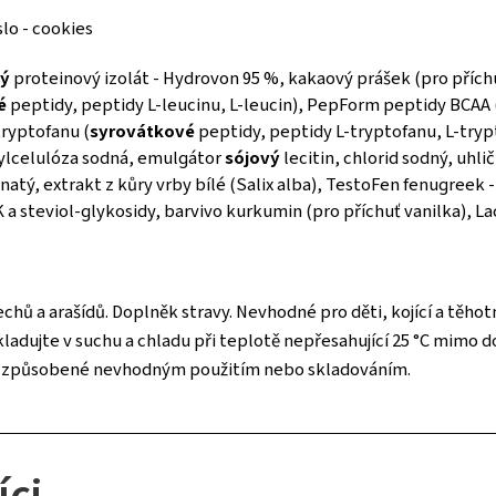
lo - cookies
vý
proteinový izolát - Hydrovon 95 %, kakaový prášek (pro příchu
é
peptidy, peptidy L-leucinu, L-leucin), PepForm peptidy BCAA 
tryptofanu (
syrovátkové
peptidy, peptidy L-tryptofanu, L-trypt
hylcelulóza sodná, emulgátor
sójový
lecitin, chlorid sodný, uhlič
čnatý, extrakt z kůry vrby bílé (Salix alba), TestoFen fenugreek
 a steviol-glykosidy, barvivo kurkumin (pro příchuť vanilka), L
chů a arašídů. Doplněk stravy. Nevhodné pro děti, kojící a těhot
dujte v suchu a chladu při teplotě nepřesahující 25 °C mimo d
ody způsobené nevhodným použitím nebo skladováním.
íci