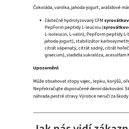
Čokoláda, vanilka, jahoda-jogurt, arašídové más
částečně hydrolyzovaný CFM
syrovátko
PepForm peptidy L-leucinu (
syrovátkov
L-isoleucin, L-valin), PepForm peptidy L-
jahoda-jogurt), stabilizátor karboxymet
citrát vápenatý, citrát sodný, citrát hoře
graecum), sladidla sukralóza, acesulfam K
Upozornění:
Může obsahovat stopy vajec, lepku, korýšů, oře
Nepřekračujte doporučené denní dávkování. Skla
náhrada pestré stravy. Výrobce neručí za šk
Jak nás vidí zákazn