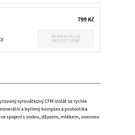
799 Kč
MOMENTÁLNĚ
ty
NEDOSTUPNÉ
yzovaný syrovátkový CFM izolát se rychle
 minerální a bylinný komplex a probiotika
ně ve spojení s vodou, džusem, mlékem, ovesnou