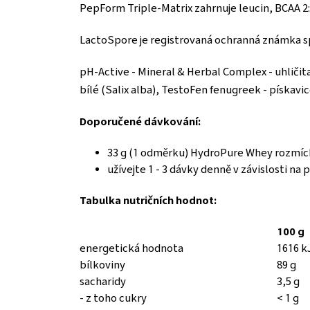
PepForm Triple-Matrix zahrnuje leucin, BCAA 2:
LactoSpore je registrovaná ochranná známka s
pH-Active - Mineral & Herbal Complex - uhličitan
bílé (Salix alba), TestoFen fenugreek - pískav
Doporučené dávkování:
33 g (1 odměrku) HydroPure Whey rozmíc
užívejte 1 - 3 dávky denně v závislosti na
Tabulka nutričních hodnot:
100 g
energetická hodnota
1616 k
bílkoviny
89 g
sacharidy
3,5 g
- z toho cukry
< 1 g