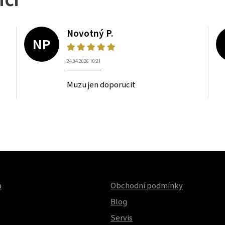
Novotný P.
NP
24.04.2026 10:21
Muzu jen doporucit
a
Obchodní podmínky
Blog
Servis