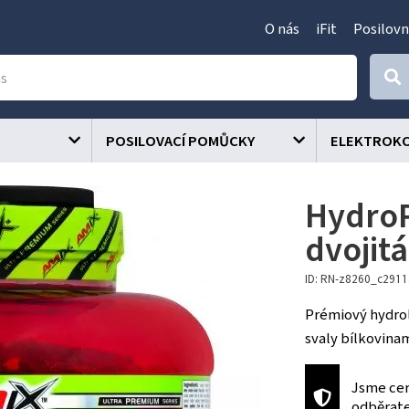
O nás
iFit
Posilovn
POSILOVACÍ POMŮCKY
ELEKTROK
HydroP
dvojit
ID: RN-z8260_c291
Prémiový hydrol
svaly bílkovinam
Jsme cer
odběrat