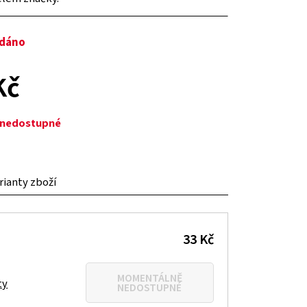
odáno
Kč
ě nedostupné
arianty zboží
33 Kč
MOMENTÁLNĚ
ty
NEDOSTUPNÉ