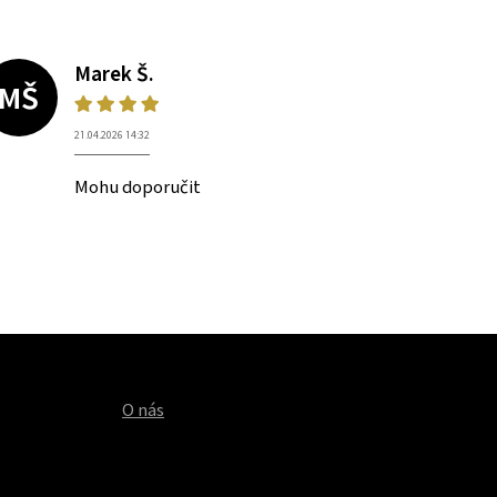
Marek Š.
MŠ
21.04.2026 14:32
Mohu doporučit
O nás