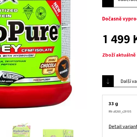
Dočasně vypr
1 499 
Zboží aktuáln
Další v
33 g
RN-z8260_c29105
Detail varian