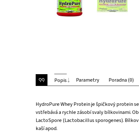
Parametry
Poradna (0)
Popis
HydroPure Whey Protein je špičkový protein se
vstřebává a rychle zásobí svaly bílkovinami. O
LactoSpore (Lactobacillus sporogenes). Bílkov
kaší apod.