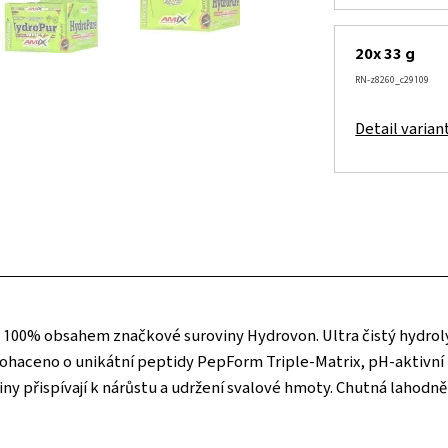
20x 33 g
RN-z8260_c29109
Detail varian
 100% obsahem značkové suroviny Hydrovon. Ultra čistý hydrol
bohaceno o unikátní peptidy PepForm Triple-Matrix, pH-aktivní
iny přispívají k nárůstu a udržení svalové hmoty. Chutná lahod