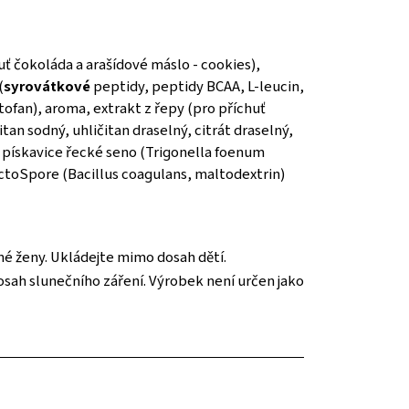
ť čokoláda a arašídové máslo - cookies),
(
syrovátkové
peptidy, peptidy BCAA, L-leucin,
ofan), aroma, extrakt z řepy (pro příchuť
itan sodný, uhličitan draselný, citrát draselný,
 - pískavice řecké seno (Trigonella foenum
actoSpore (Bacillus coagulans, maltodextrin)
né ženy. Ukládejte mimo dosah dětí.
osah slunečního záření. Výrobek není určen jako