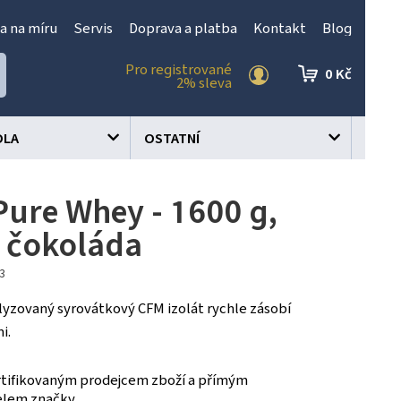
a na míru
Servis
Doprava a platba
Kontakt
Blog
Pro registrované
0 Kč
2% sleva
OLA
OSTATNÍ
ure Whey - 1600 g,
á čokoláda
13
yzovaný syrovátkový CFM izolát rychle zásobí
i.
tifikovaným prodejcem zboží a přímým
elem značky.