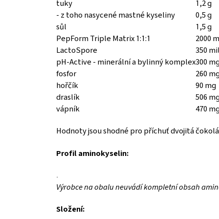
tuky
1,2 g
- z toho nasycené mastné kyseliny
0,5 g
sůl
1,5 g
PepForm Triple Matrix 1:1:1
2000 
LactoSpore
350 mil
pH-Active - minerální a bylinný komplex
300 m
fosfor
260 m
hořčík
90 mg
draslík
506 m
vápník
470 m
Hodnoty jsou shodné pro příchuť dvojitá čokolá
Profil aminokyselin:
.
Výrobce na obalu neuvádí kompletní obsah amino
Složení: