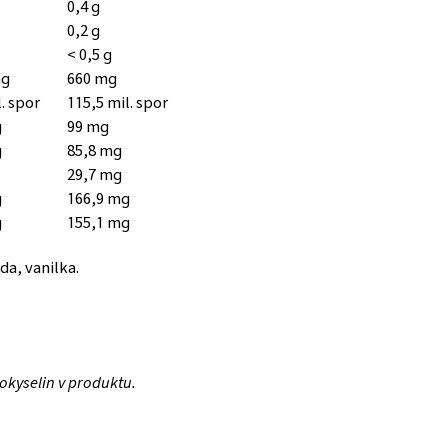
0,4 g
0,2 g
< 0,5 g
mg
660 mg
. spor
115,5 mil. spor
g
99 mg
g
85,8 mg
29,7 mg
g
166,9 mg
g
155,1 mg
da, vanilka.
kyselin v produktu.