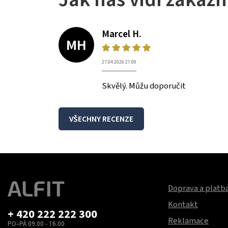
Marcel H.
MH
27.04.2026 21:09
Skvělý. Můžu doporučit
VŠECHNY RECENZE
Doprava a platb
Kontakt
+ 420 222 222 300
Reklamace
PO–PÁ 09.00 - 16.00