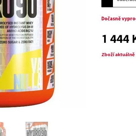
Dočasně vypr
1 444 
Zboží aktuáln