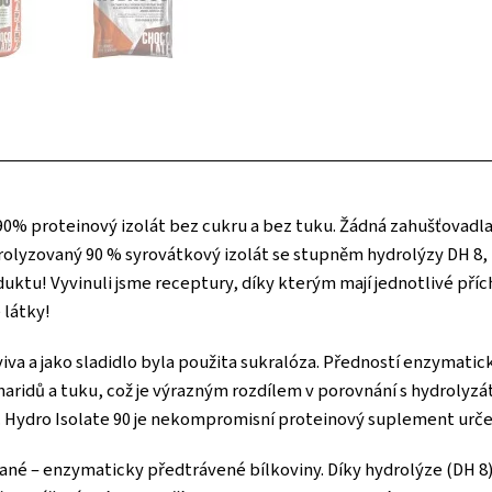
 90% proteinový izolát bez cukru a bez tuku. Žádná zahušťovadla
olyzovaný 90 % syrovátkový izolát se stupněm hydrolýzy DH 8, 
ktu! Vyvinuli jsme receptury, díky kterým mají jednotlivé přích
 látky!
viva a jako sladidlo byla použita sukralóza. Předností enzymati
haridů a tuku, což je výrazným rozdílem v porovnání s hydrolyz
h. Hydro Isolate 90 je nekompromisní proteinový suplement určen
né – enzymaticky předtrávené bílkoviny. Díky hydrolýze (DH 8) m