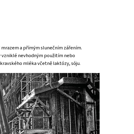
řed mrazem a přímým slunečním zářením.
ody vzniklé nevhodným použitím nebo
kravského mléka včetně laktózy, sóju.