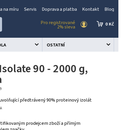
a na míru
Servis
Doprava a platba
Kontakt
Blog
Pro registrované
0 Kč
2% sleva
OLA
OSTATNÍ
solate 90 - 2000 g,
a
99
 uvolňující předtrávený 90% proteinový izolát
u.
tifikovaným prodejcem zboží a přímým
elem značky.