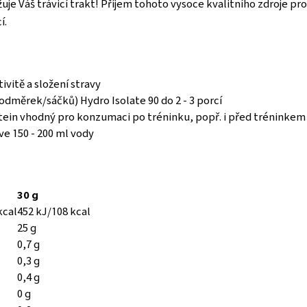
uje Váš trávicí trakt! Příjem tohoto vysoce kvalitního zdroje pro
í.
ivitě a složení stravy
odměrek/sáčků) Hydro Isolate 90 do 2 - 3 porcí
otein vhodný pro konzumaci po tréninku, popř. i před tréninkem
ve 150 - 200 ml vody
30 g
kcal
452 kJ/108 kcal
25 g
0,7 g
0,3 g
0,4 g
0 g