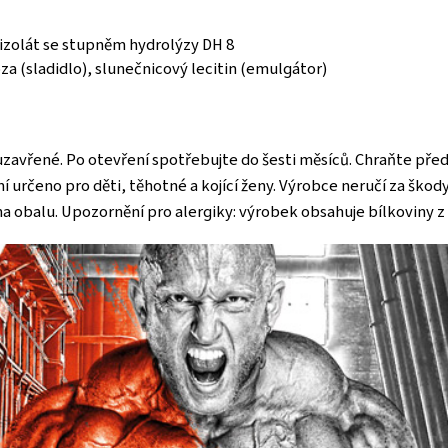
izolát se stupněm hydrolýzy DH 8
za (sladidlo), slunečnicový lecitin (emulgátor)
ě uzavřené. Po otevření spotřebujte do šesti měsíců. Chraňte p
 určeno pro děti, těhotné a kojící ženy. Výrobce neručí za šk
 obalu. Upozornění pro alergiky: výrobek obsahuje bílkoviny z 