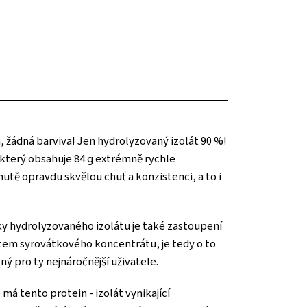
, žádná barviva! Jen hydrolyzovaný izolát 90 %!
který obsahuje 84 g extrémně rychle
utě opravdu skvělou chuť a konzistenci, a to i
cky hydrolyzovaného izolátu je také zastoupení
átem syrovátkového koncentrátu, je tedy o to
ý pro ty nejnáročnější uživatele.
á tento protein - izolát vynikající