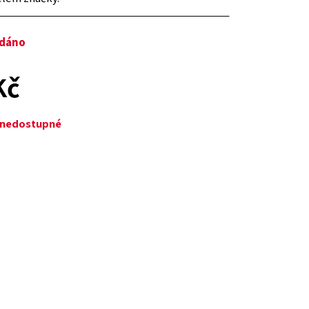
odáno
Kč
ě nedostupné