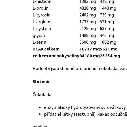
L-histidin
1393 mg
418 mg
L-prolin
4828 mg
1448 mg
L-tyrosin
2462 mg
739 mg
L-arginin
1737 mg
521 mg
L-cystein
2125 mg
637 mg
glycin
1488 mg
446 mg
L-serin
3606 mg
1082 mg
BCAA celkem
18737 mg
5621 mg
celkem aminokyseliny
84180 mg
25254 mg
Hodnoty jsou shodné pro příchuť čokoláda, vani
Složení:
Čokoláda
enzymaticky hydrolyzovaný syrovátkový 
přídatné látky (sestupně): kakao odtučně
Vanilka