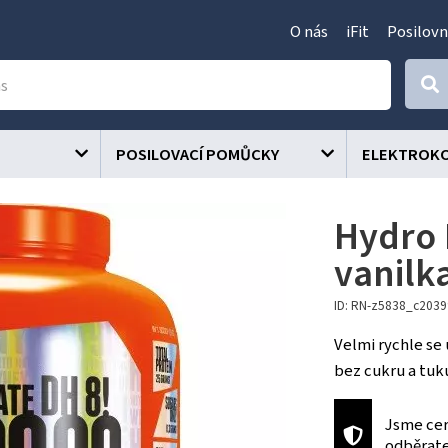
O nás
iFit
Posilovn
POSILOVACÍ POMŮCKY
ELEKTROK
Hydro I
vanilk
ID: RN-z5838_c203
Velmi rychle se
bez cukru a tuk
Jsme cer
odběrat