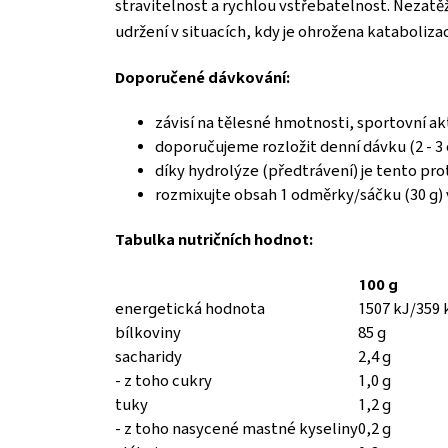
stravitelnost a rychlou vstřebatelnost. Nezatěž
udržení v situacích, kdy je ohrožena katabolizac
Doporučené dávkování:
závisí na tělesné hmotnosti, sportovní akt
doporučujeme rozložit denní dávku (2 - 3 
díky hydrolýze (předtrávení) je tento pr
rozmixujte obsah 1 odměrky/sáčku (30 g) 
Tabulka nutričních hodnot:
100 g
energetická hodnota
1507 kJ/359 
bílkoviny
85 g
sacharidy
2,4 g
- z toho cukry
1,0 g
tuky
1,2 g
- z toho nasycené mastné kyseliny
0,2 g