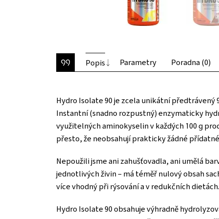
Parametry
Poradna (0)
Popis
Hydro Isolate 90 je zcela unikátní předtrávený
Instantní (snadno rozpustný) enzymaticky hydr
využitelných aminokyselin v každých 100 g produ
přesto, že neobsahují prakticky žádné přídatné
Nepoužili jsme ani zahušťovadla, ani umělá bar
jednotlivých živin – má téměř nulový obsah sac
více vhodný při rýsování a v redukčních dietác
Hydro Isolate 90 obsahuje výhradně hydrolyzova