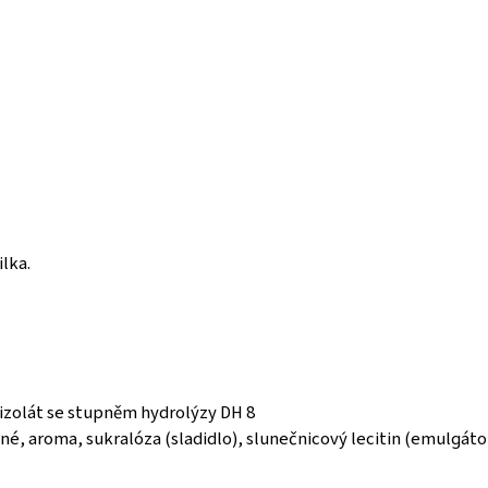
lka.
izolát se stupněm hydrolýzy DH 8
né, aroma, sukralóza (sladidlo), slunečnicový lecitin (emulgáto