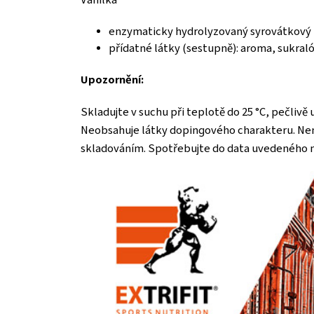
enzymaticky hydrolyzovaný syrovátkový 
přídatné látky (sestupně): aroma, sukraló
Upozornění:
Skladujte v suchu při teplotě do 25 °C, pečliv
Neobsahuje látky dopingového charakteru. Není
skladováním. Spotřebujte do data uvedeného na