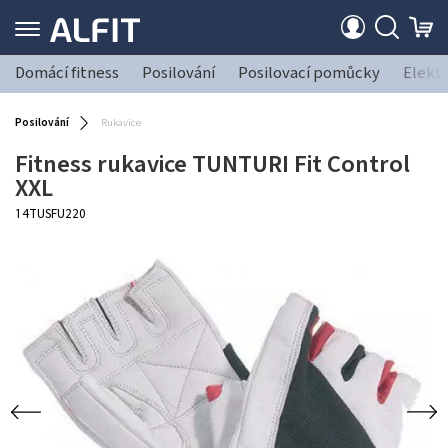
Domácí fitness
Posilování
Posilovací pomůcky
Elekt
Posilování
Rukavice
Fitness rukavice TUNTURI Fit Control
XXL
14TUSFU220