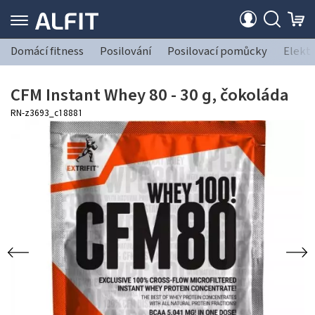
Domácí fitness
Posilování
Posilovací pomůcky
Elekt
CFM Instant Whey 80 - 30 g, čokoláda
RN-z3693_c18881