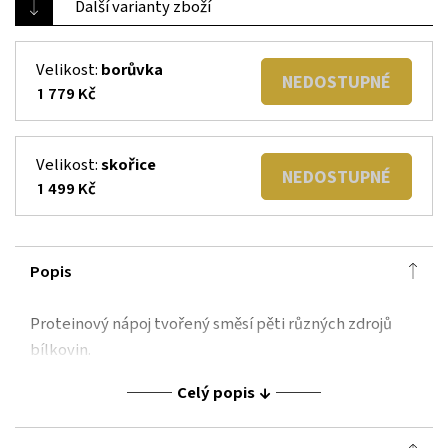
Další varianty zboží
Velikost:
borůvka
NEDOSTUPNÉ
1 779 Kč
Velikost:
skořice
NEDOSTUPNÉ
1 499 Kč
Popis
Proteinový nápoj tvořený směsí pěti různých zdrojů
bílkovin.
Celý popis