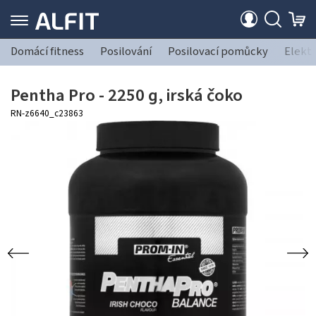
Domácí fitness
Posilování
Posilovací pomůcky
Elekt
Pentha Pro - 2250 g, irská čoko
RN-z6640_c23863