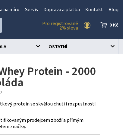
a na míru
Servis
Doprava a platba
Kontakt
Blog
Pro registrované
0 Kč
2% sleva
OLA
OSTATNÍ
Whey Protein - 2000
oláda
29
tkový protein se skvělou chutí i rozpustností.
tifikovaným prodejcem zboží a přímým
elem značky.