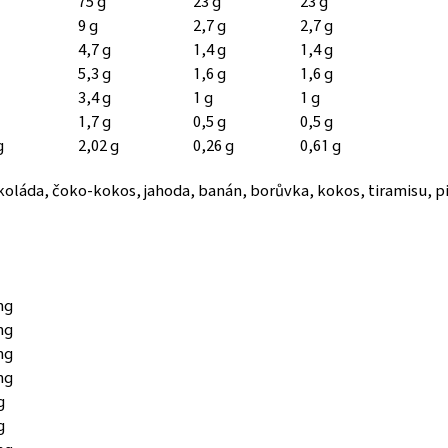
75 g
23 g
23 g
9 g
2,7 g
2,7 g
4,7 g
1,4 g
1,4 g
5,3 g
1,6 g
1,6 g
3,4 g
1 g
1 g
1,7 g
0,5 g
0,5 g
g
2,02 g
0,26 g
0,61 g
koláda, čoko-kokos, jahoda, banán, borůvka, kokos, tiramisu, pi
mg
mg
mg
mg
g
g