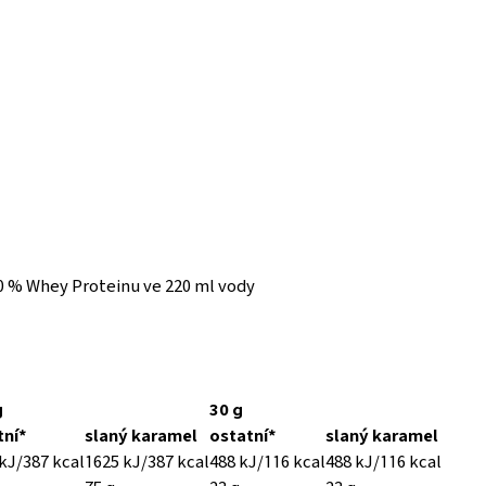
00 % Whey Proteinu ve 220 ml vody
g
30 g
tní*
slaný karamel
ostatní*
slaný karamel
kJ/387 kcal
1625 kJ/387 kcal
488 kJ/116 kcal
488 kJ/116 kcal