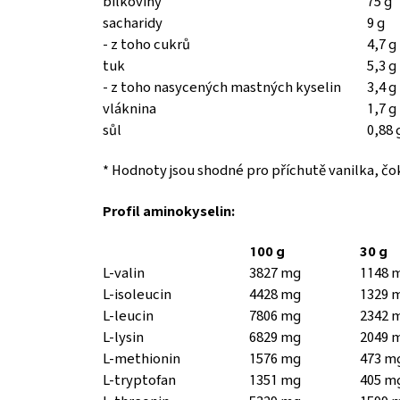
bílkoviny
75 g
sacharidy
9 g
- z toho cukrů
4,7 g
tuk
5,3 g
- z toho nasycených mastných kyselin
3,4 g
vláknina
1,7 g
sůl
0,88 
* Hodnoty jsou shodné pro příchutě vanilka, čo
Profil aminokyselin:
100 g
30 g
L-valin
3827 mg
1148 
L-isoleucin
4428 mg
1329 
L-leucin
7806 mg
2342 
L-lysin
6829 mg
2049 
L-methionin
1576 mg
473 m
L-tryptofan
1351 mg
405 m