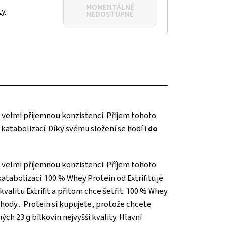
MOMENTÁLNĚ
ty
NEDOSTUPNÉ
á velmi příjemnou konzistenci. Příjem tohoto
a katabolizací. Díky svému složení se hodí
i do
á velmi příjemnou konzistenci. Příjem tohoto
katabolizací. 100 % Whey Protein od Extrifitu je
valitu Extrifit a přitom chce šetřit. 100 % Whey
ahody... Protein si kupujete, protože chcete
ch 23 g bílkovin nejvyšší kvality. Hlavní