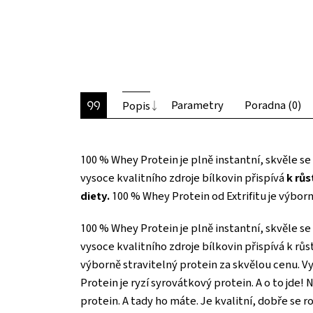
Parametry
Poradna (0)
Popis
100 % Whey Protein je plně instantní, skvěle se
vysoce kvalitního zdroje bílkovin přispívá
k rů
diety.
100 % Whey Protein od Extrifitu je výborn
100 % Whey Protein je plně instantní, skvěle se
vysoce kvalitního zdroje bílkovin přispívá k růs
výborně stravitelný protein za skvělou cenu. Vy
Protein je ryzí syrovátkový protein. A o to jde
protein. A tady ho máte. Je kvalitní, dobře se 