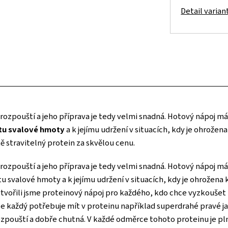
Detail varian
 rozpouští a jeho příprava je tedy velmi snadná. Hotový nápoj m
stu svalové hmoty
a k jejímu udržení v situacích, kdy je ohrožen
ě stravitelný protein za skvělou cenu.
 rozpouští a jeho příprava je tedy velmi snadná. Hotový nápoj m
tu svalové hmoty a k jejímu udržení v situacích, kdy je ohrožena 
tvořili jsme proteinový nápoj pro každého, kdo chce vyzkoušet k
! Ne každý potřebuje mít v proteinu například superdrahé pravé j
rozpouští a dobře chutná. V každé odměrce tohoto proteinu je plný