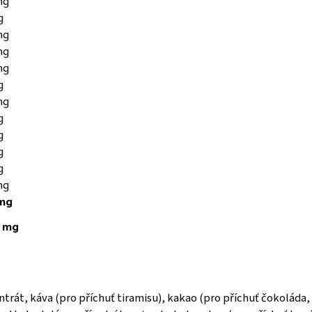
mg
g
mg
mg
mg
g
mg
g
g
g
g
mg
mg
 mg
rát, káva (pro příchuť tiramisu), kakao (pro příchuť čokoláda, 