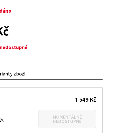
odáno
Kč
ě nedostupné
arianty zboží
1 549 Kč
MOMENTÁLNĚ
ty
NEDOSTUPNÉ