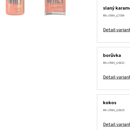
slaný karam
RN-z7084_c27399
Detail varian
borůvka
RN-z7084_c25033
Detail varian
kokos
RN-z7084_c25035
Detail varian