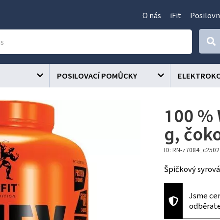
O nás
iFit
Posilovn
POSILOVACÍ POMŮCKY
ELEKTROK
100 % 
g, čok
ID: RN-z7084_c250
Špičkový syrová
Jsme cer
odběrat