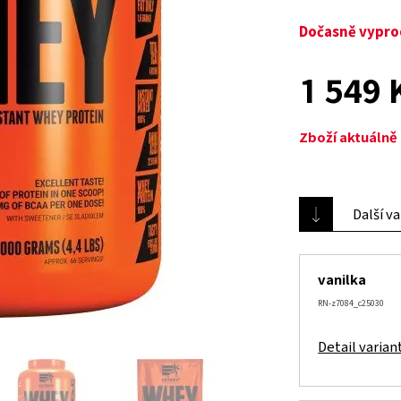
Dočasně vypr
1 549 
Zboží aktuáln
Další v
vanilka
RN-z7084_c25030
Detail varian