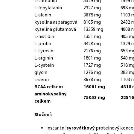
L-threonin
5329 mg
1599 
L-fenylalanin
2327 mg
698 m
L-alanin
3678 mg
1103 
kyselina asparagová
8105 mg
2432 
kyselina glutamová
13359 mg
4008 
L-histidin
1351 mg
405 m
L-prolin
4428 mg
1329 
L-tyrosin
2176 mg
653 m
L-arginin
1801 mg
540 m
L-cystein
1727 mg
518 m
glycin
1276 mg
383 m
L-serin
3678 mg
1103 
BCAA celkem
16061 mg
4818 
aminokyseliny
75053 mg
22516
celkem
Složení:
instantní
syrovátkový
proteinový koncent