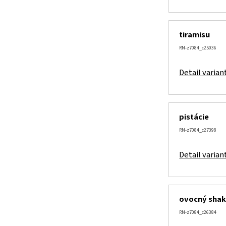
tiramisu
RN-z7084_c25036
Detail varian
pistácie
RN-z7084_c27398
Detail varian
ovocný sha
RN-z7084_c26384