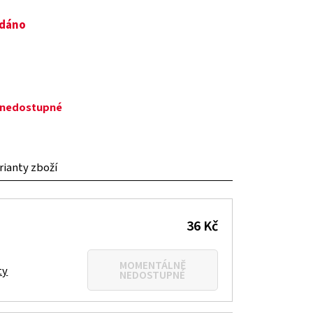
odáno
ě nedostupné
arianty zboží
36 Kč
MOMENTÁLNĚ
ty
NEDOSTUPNÉ