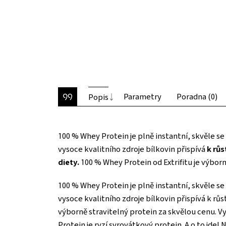
Parametry
Poradna (0)
Popis
100 % Whey Protein je plně instantní, skvěle se
vysoce kvalitního zdroje bílkovin přispívá
k rů
diety.
100 % Whey Protein od Extrifitu je výborn
100 % Whey Protein je plně instantní, skvěle se
vysoce kvalitního zdroje bílkovin přispívá k růs
výborně stravitelný protein za skvělou cenu. Vy
Protein je ryzí syrovátkový protein. A o to jde