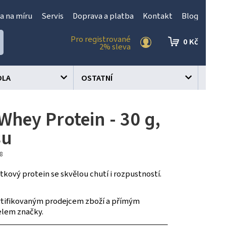
a na míru
Servis
Doprava a platba
Kontakt
Blog
Pro registrované
0 Kč
2% sleva
OLA
OSTATNÍ
Whey Protein - 30 g,
su
98
tkový protein se skvělou chutí i rozpustností.
tifikovaným prodejcem zboží a přímým
elem značky.