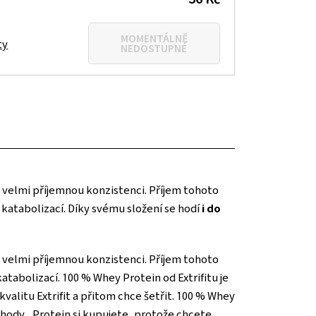
MOMENTÁLNĚ
ty
NEDOSTUPNÉ
á velmi příjemnou konzistenci. Příjem tohoto
a katabolizací. Díky svému složení se hodí
i do
á velmi příjemnou konzistenci. Příjem tohoto
katabolizací. 100 % Whey Protein od Extrifitu je
valitu Extrifit a přitom chce šetřit. 100 % Whey
ahody... Protein si kupujete, protože chcete