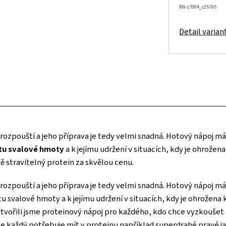
RN-z7084_c25195
Detail varian
 rozpouští a jeho příprava je tedy velmi snadná. Hotový nápoj m
stu svalové hmoty
a k jejímu udržení v situacích, kdy je ohrožen
ě stravitelný protein za skvělou cenu.
 rozpouští a jeho příprava je tedy velmi snadná. Hotový nápoj m
tu svalové hmoty a k jejímu udržení v situacích, kdy je ohrožena 
tvořili jsme proteinový nápoj pro každého, kdo chce vyzkoušet k
! Ne každý potřebuje mít v proteinu například superdrahé pravé j