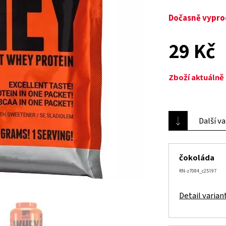
Dočasně vypr
29 Kč
Zboží aktuáln
Další v
čokoláda
RN-z7084_c25197
Detail varian