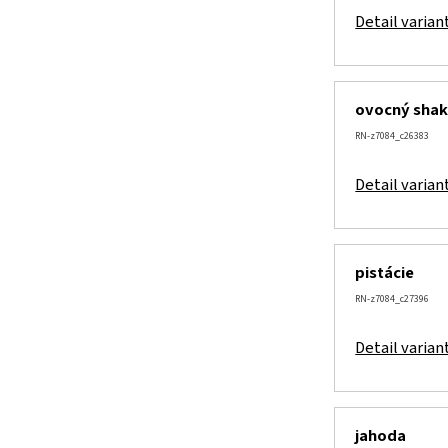
Detail varian
ovocný sha
RN-z7084_c26383
Detail varian
pistácie
RN-z7084_c27396
Detail varian
jahoda