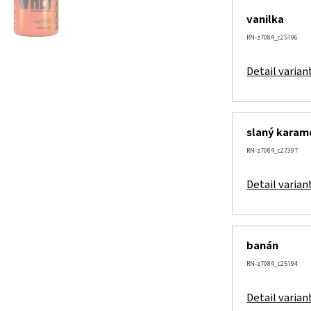
vanilka
RN-z7084_c25196
Detail varian
slaný karam
RN-z7084_c27397
Detail varian
banán
RN-z7084_c25194
Detail varian