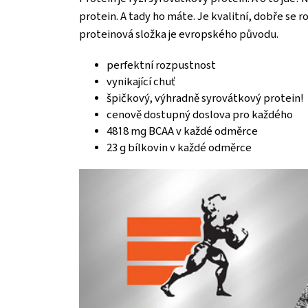
protein. A tady ho máte. Je kvalitní, dobře se 
proteinová složka je evropského původu.
perfektní rozpustnost
vynikající chuť
špičkový, výhradně syrovátkový protein!
cenově dostupný doslova pro každého
4818 mg BCAA v každé odměrce
23 g bílkovin v každé odměrce