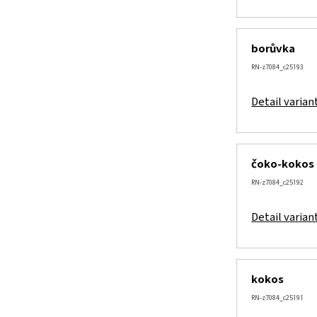
borůvka
RN-z7084_c25193
Detail varian
čoko-kokos
RN-z7084_c25192
Detail varian
kokos
RN-z7084_c25191