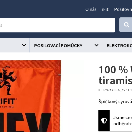
O nás
iFit
Posilovn
POSILOVACÍ POMŮCKY
ELEKTROK
100 % 
tirami
ID: RN-z7084_c251
Špičkový syrová
Jsme cer
odběrat