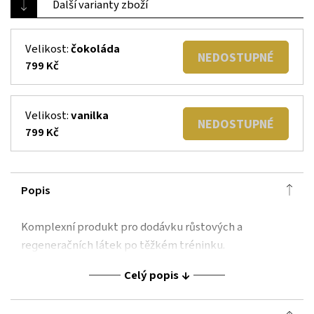
Další varianty zboží
Velikost:
čokoláda
NEDOSTUPNÉ
799 Kč
Velikost:
vanilka
NEDOSTUPNÉ
799 Kč
Popis
Komplexní produkt pro dodávku růstových a
regeneračních látek po těžkém tréninku.
Celý popis