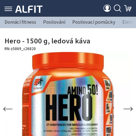
Domácí fitness
Posilování
Posilovací pomůcky
Elekt
Hero - 1500 g, ledová káva
RN-z5869_c26820