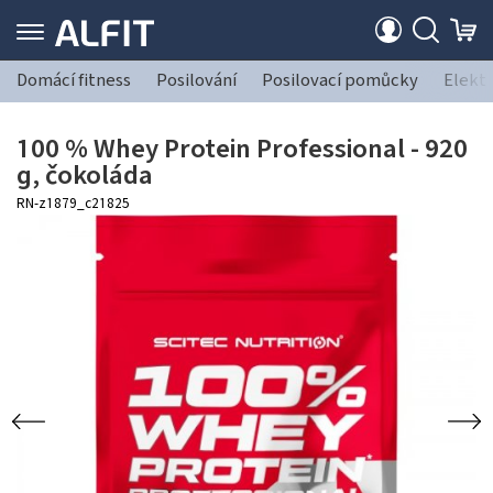
Domácí fitness
Posilování
Posilovací pomůcky
Elekt
100 % Whey Protein Professional - 920
g, čokoláda
RN-z1879_c21825